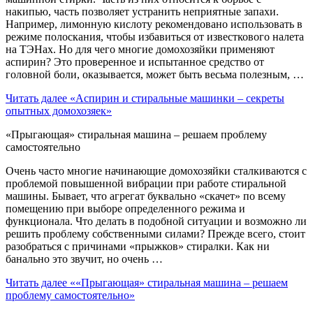
накипью, часть позволяет устранить неприятные запахи.
Например, лимонную кислоту рекомендовано использовать в
режиме полоскания, чтобы избавиться от известкового налета
на ТЭНах. Но для чего многие домохозяйки применяют
аспирин? Это проверенное и испытанное средство от
головной боли, оказывается, может быть весьма полезным, …
Читать далее
«Аспирин и стиральные машинки – секреты
опытных домохозяек»
«Прыгающая» стиральная машина – решаем проблему
самостоятельно
Очень часто многие начинающие домохозяйки сталкиваются с
проблемой повышенной вибрации при работе стиральной
машины. Бывает, что агрегат буквально «скачет» по всему
помещению при выборе определенного режима и
функционала. Что делать в подобной ситуации и возможно ли
решить проблему собственными силами? Прежде всего, стоит
разобраться с причинами «прыжков» стиралки. Как ни
банально это звучит, но очень …
Читать далее
««Прыгающая» стиральная машина – решаем
проблему самостоятельно»