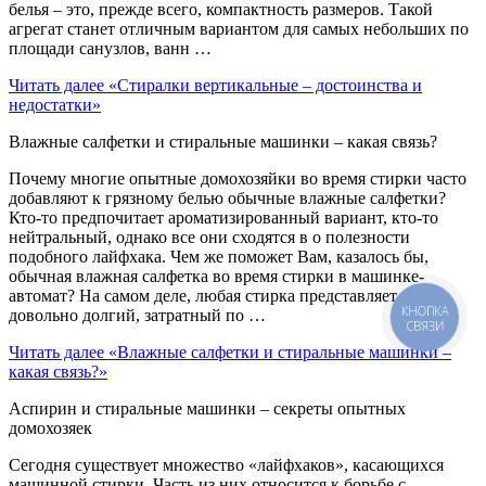
белья – это, прежде всего, компактность размеров. Такой
агрегат станет отличным вариантом для самых небольших по
площади санузлов, ванн …
Читать далее
«Стиралки вертикальные – достоинства и
недостатки»
Влажные салфетки и стиральные машинки – какая связь?
Почему многие опытные домохозяйки во время стирки часто
добавляют к грязному белью обычные влажные салфетки?
Кто-то предпочитает ароматизированный вариант, кто-то
нейтральный, однако все они сходятся в о полезности
подобного лайфхака. Чем же поможет Вам, казалось бы,
обычная влажная салфетка во время стирки в машинке-
автомат? На самом деле, любая стирка представляет собой
КНОПКА
довольно долгий, затратный по …
СВЯЗИ
Читать далее
«Влажные салфетки и стиральные машинки –
какая связь?»
Аспирин и стиральные машинки – секреты опытных
домохозяек
Сегодня существует множество «лайфхаков», касающихся
машинной стирки. Часть из них относится к борьбе с