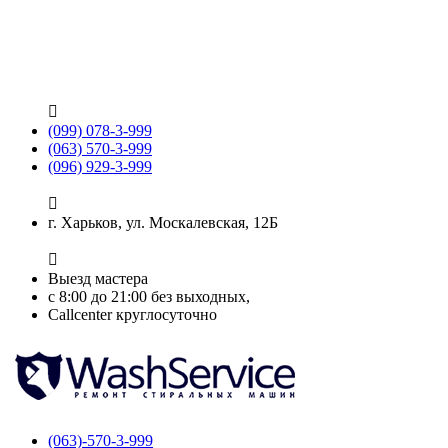

(099) 078-3-999
(063) 570-3-999
(096) 929-3-999

г. Харьков, ул. Москалевская, 12Б

Выезд мастера
с 8:00 до 21:00 без выходных,
Callcenter круглосуточно
(063)-570-3-999