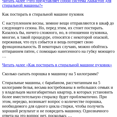
Читать далее
«Что представляет собой система Аквастоп для
стиральной машины?»
Как постирать в стиральной машине пуховик
С наступлением весны, зимние вещи отправляются в шкаф до
следующего сезона. Но, перед этим, их стоит постирать.
Казалось бы, ничего сложного, но, в отношении пуховика,
многие, к такой процедуре, относятся с некоторой опаской,
переживая, что пух собьется и вещь потеряет свою
функциональность. В некоторых случаях, можно обойтись
оттиранием пятен, с помощью нанесенного на губку моющего
…
Читать далее
«Как постирать в стиральной машине пуховик»
Сколько сыпать порошка в машинку на 5 килограмм?
Стиральные машины, с барабаном, рассчитанным на 5
килограмм белья, весьма востребованы в небольших семьях и
у владельцев малогабаритных квартир, в которых установить
более вместительную стиралку будет проблематично. При
этом, нередко, возникает вопрос о количестве порошка,
необходимого для одного цикла стирки, чтобы получить
хороший результат и не повредить машинку. Однозначного
ответа на это вопрос нет, поскольку, …