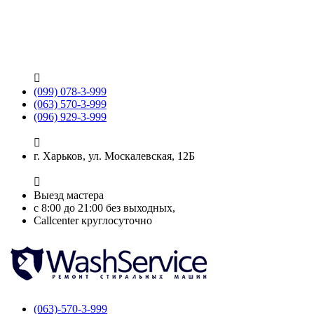

(099) 078-3-999
(063) 570-3-999
(096) 929-3-999

г. Харьков, ул. Москалевская, 12Б

Выезд мастера
с 8:00 до 21:00 без выходных,
Callcenter круглосуточно
(063)-570-3-999