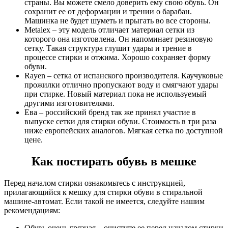
страны. Вы можете смело доверить ему свою обувь. Он
сохранит ее от деформации и трении о барабан.
Машинка не будет шуметь и прыгать во все стороны.
Metalex – эту модель отличает материал сетки из
которого она изготовлена. Он напоминает резиновую
сетку. Такая структура глушит удары и трение в
процессе стирки и отжима. Хорошо сохраняет форму
обуви.
Rayen – сетка от испанского производителя. Каучуковые
прожилки отлично пропускают воду и смягчают удары
при стирке. Новый материал пока не используемый
другими изготовителями.
Ева – российский бренд так же принял участие в
выпуске сетки для стирки обуви. Стоимость в три раза
ниже европейских аналогов. Мягкая сетка по доступной
цене.
Как постирать обувь в мешке
Перед началом стирки ознакомьтесь с инструкцией,
прилагающийся к мешку для стирки обуви в стиральной
машине-автомат. Если такой не имеется, следуйте нашим
рекомендациям:
Обувь очень грязная – очистите ее перед началом стирки