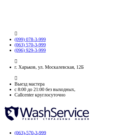

(099) 078-3-999
(063) 570-3-999
(096) 929-3-999

г. Харьков, ул. Москалевская, 12Б

Выезд мастера
с 8:00 до 21:00 без выходных,
Callcenter круглосуточно
(063)-570-3-999