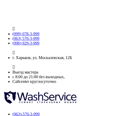

(099) 078-3-999
(063) 570-3-999
(096) 929-3-999

г. Харьков, ул. Москалевская, 12Б

Выезд мастера
с 8:00 до 21:00 без выходных,
Callcenter круглосуточно
(063)-570-3-999