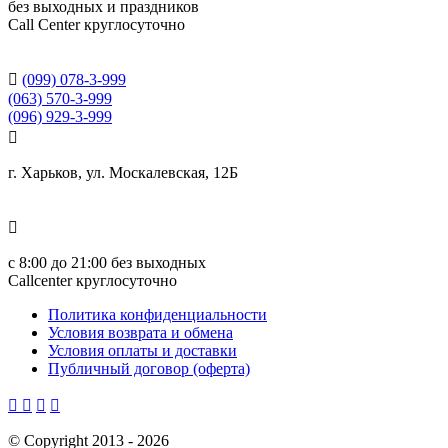
без выходных и праздников
Сall Сenter круглосуточно

(099) 078-3-999
(063) 570-3-999
(096) 929-3-999

г. Харьков, ул. Москалевская, 12Б

с
8:00 до 21:00
без выходных
Callcenter круглосуточно
Политика конфиденциальности
Условия возврата и обмена
Условия оплаты и доставки
Публичный договор (оферта)




©
Copyright 2013 -
2026