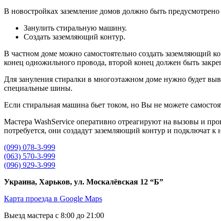
В новостройках заземление домов должно быть предусмотрено в
Занулить стиральную машину.
Создать заземляющий контур.
В частном доме можно самостоятельно создать заземляющий ко
конец одножильного провода, второй конец должен быть закре
Для зануления стиралки в многоэтажном доме нужно будет выве
специальные шины.
Если стиральная машина бьет током, но Вы не можете самостоя
Мастера WashService оперативно отреагируют на вызовы и пр
потребуется, они создадут заземляющий контур и подключат к 
(099) 078-3-999
(063) 570-3-999
(096) 929-3-999
Украина, Харьков, ул. Москалёвская 12 “Б”
Карта проезда в Google Maps
Выезд мастера с 8:00 до 21:00