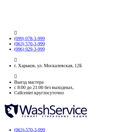

(099) 078-3-999
(063) 570-3-999
(096) 929-3-999

г. Харьков, ул. Москалевская, 12Б

Выезд мастера
с 8:00 до 21:00 без выходных,
Callcenter круглосуточно
(063)-570-3-999