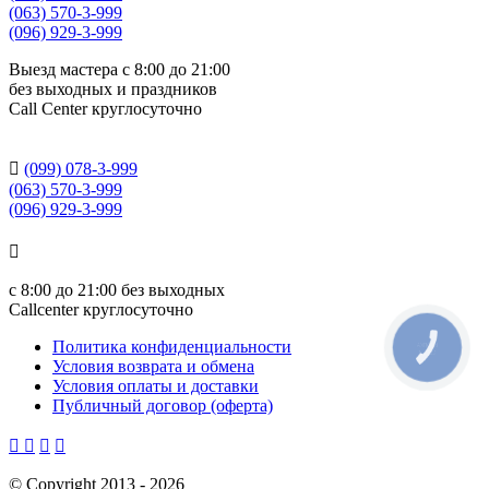
(063) 570-3-999
(096) 929-3-999
Выезд мастера с 8:00 до 21:00
без выходных и праздников
Сall Сenter круглосуточно

(099) 078-3-999
(063) 570-3-999
(096) 929-3-999

с
8:00 до 21:00
без выходных
Callcenter круглосуточно
Политика конфиденциальности
КНОПКА
СВЯЗИ
Условия возврата и обмена
Условия оплаты и доставки
Публичный договор (оферта)




©
Copyright 2013 -
2026