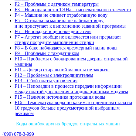
F2 – Проблемы с датчиком температуры
F3 – Неисправностm ТЭНа – нагревательного элемента
F4 – Машина не сливает отработанную воду
F5 – Стиральная машина не набирает воду
и не приступает к выполнению заданной программы
F6 – Неполадки в цепочке двигателя
F7 – Агрегат вообще не включается или прерывает
стирку посредите выполнения стирки
F8 – В баке наблюдается чрезмерный налив воды
F9 – Проблемы с таходатчиком
F10 – Проблемы с блокированием дверцы стиральной
машины
F11 – Дверца стиральной машины не закрыта
F12 – Проблемы с электродвигателем
F13 – Сбой платы управления
F14 – Неполадки в процессе передачи информации
между платой управления и индикационным модулем
F15 – Наличие источника протекания воды
F16 – Температура воды по каким-то причинам стала на
10 градусов больше предусмотренной выбранным
режимом
Коды ошибок других брендов стиральных машин
(099) 078-3-999