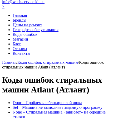
info@wash-service.kh.ua
×
Главная
Бренды
Цены на ремонт
География обслуживания
Коды ошибок
Магазин
Блог
Отзывы
Контакты
Главная
/
Коды ошибок стиральных машин
/
Коды ошибок
стиральных машин Atlant (Атлант)
Коды ошибок стиральных
машин Atlant (Атлант)
Door – Проблемы с блокировкой люка
Sel – Машина не выполняет заданную программу
None – Стиральная машина «зависает» на середине
стирки