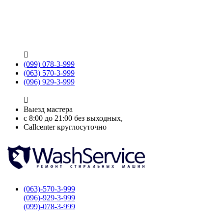

(099) 078-3-999
(063) 570-3-999
(096) 929-3-999

Выезд мастера
с 8:00 до 21:00 без выходных,
Callcenter круглосуточно
(063)-570-3-999
(096)-929-3-999
(099)-078-3-999