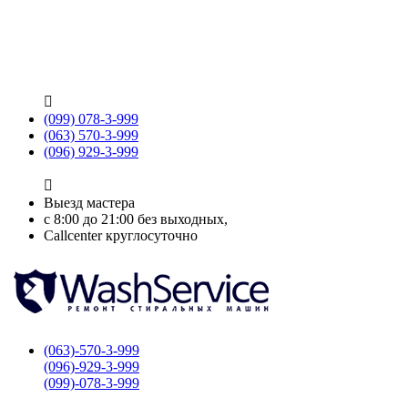

(099) 078-3-999
(063) 570-3-999
(096) 929-3-999

Выезд мастера
с 8:00 до 21:00 без выходных,
Callcenter круглосуточно
(063)-570-3-999
(096)-929-3-999
(099)-078-3-999