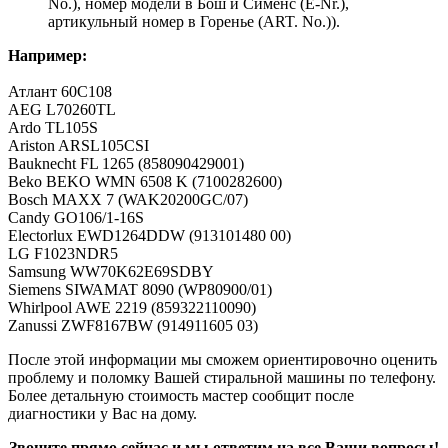
No.), номер модели в Бош и Сименс (E-Nr.),
артикульный номер в Горенье (ART. No.)).
Например:
Атлант 60С108
AEG L70260TL
Ardo TL105S
Ariston ARSL105CSI
Bauknecht FL 1265 (858090429001)
Beko BEKO WMN 6508 K (7100282600)
Bosch MAXX 7 (WAK20200GC/07)
Candy GO106/1-16S
Electorlux EWD1264DDW (913101480 00)
LG F1023NDR5
Samsung WW70K62E69SDBY
Siemens SIWAMAT 8090 (WP80900/01)
Whirlpool AWE 2219 (859322110090)
Zanussi ZWF8167BW (914911605 03)
После этой информации мы сможем ориентировочно оценить
проблему и поломку Вашей стиральной машины по телефону.
Более детальную стоимость мастер сообщит после
диагностики у Вас на дому.
Звоните прямо сейчас и мы ответим на все Ваши вопросы!