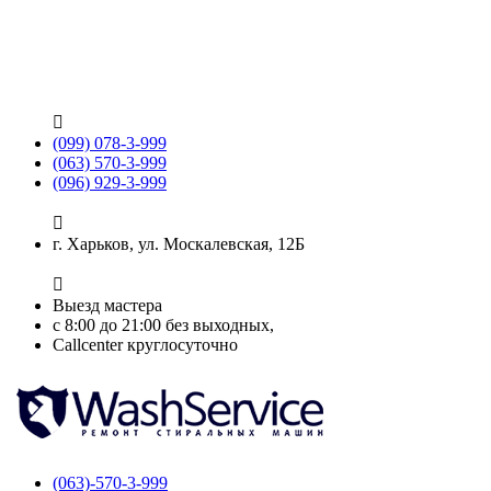

(099) 078-3-999
(063) 570-3-999
(096) 929-3-999

г. Харьков, ул. Москалевская, 12Б

Выезд мастера
с 8:00 до 21:00 без выходных,
Callcenter круглосуточно
(063)-570-3-999