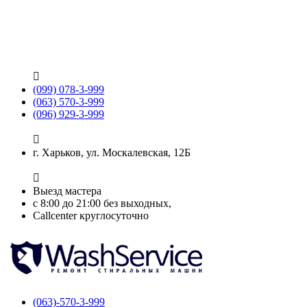

(099) 078-3-999
(063) 570-3-999
(096) 929-3-999

г. Харьков, ул. Москалевская, 12Б

Выезд мастера
с 8:00 до 21:00 без выходных,
Callcenter круглосуточно
(063)-570-3-999