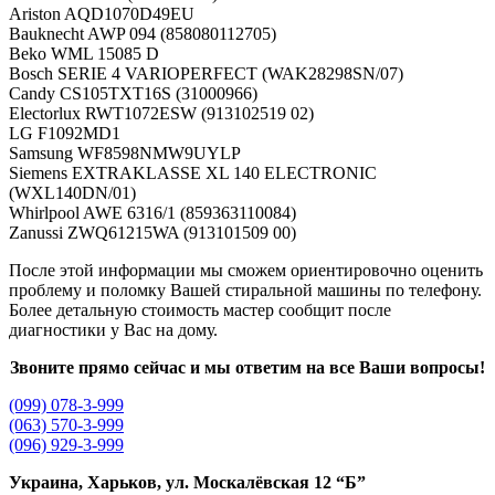
Ariston AQD1070D49EU
Bauknecht AWP 094 (858080112705)
Beko WML 15085 D
Bosch SERIE 4 VARIOPERFECT (WAK28298SN/07)
Candy CS105TXT16S (31000966)
Electorlux RWT1072ESW (913102519 02)
LG F1092MD1
Samsung WF8598NMW9UYLP
Siemens EXTRAKLASSE XL 140 ELECTRONIC
(WXL140DN/01)
Whirlpool AWE 6316/1 (859363110084)
Zanussi ZWQ61215WA (913101509 00)
После этой информации мы сможем ориентировочно оценить
проблему и поломку Вашей стиральной машины по телефону.
Более детальную стоимость мастер сообщит после
диагностики у Вас на дому.
Звоните прямо сейчас и мы ответим на все Ваши вопросы!
(099) 078-3-999
(063) 570-3-999
(096) 929-3-999
Украина, Харьков, ул. Москалёвская 12 “Б”