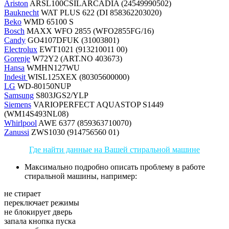
Ariston
ARSL100CSILARCADIA (24549990502)
Bauknecht
WAT PLUS 622 (DI 858362203020)
Beko
WMD 65100 S
Bosch
MAXX WFO 2855 (WFO2855FG/16)
Candy
GO4107DFUK (31003801)
Electrolux
EWT1021 (913210011 00)
Gorenje
W72Y2 (ART.NO 403673)
Hansa
WMHN127WU
Indesit
WISL125XEX (80305600000)
LG
WD-80150NUP
Samsung
S803JGS2/YLP
Siemens
VARIOPERFECT AQUASTOP S1449
(WM14S493NL08)
Whirlpool
AWE 6377 (859363710070)
Zanussi
ZWS1030 (914756560 01)
Где найти данные на Вашей стиральной машине
Максимально подробно описать проблему в работе
стиральной машины, например:
не стирает
переключает режимы
не блокирует дверь
запала кнопка пуска