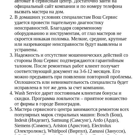
автомат в сервисный центр. Достаточно зайти на
официальный сайт компании и по номеру телефона
вызвать мастера на дом.
В домашних условиях специалистам Вош Сервис
удается провести тщательную диагностику
неисправностей. Благодаря современному
оборудованию и инструментам, от глаз мастеров не
cкроется никакая поломка. Мелкие, средние, крупные
или назревающие неисправности будут выявлены и
устранены.
Надежность и отсутствие мошеннических действий со
стороны Вош Сервис подтверждаются гарантийным
талоном. После ремонтных работ клиент получает
соответствующий документ на 3-6-12 месяцев. Его
можно предъявить при появлении повторной проблемы.
Оплошность или невнимательность специалиста будет
исправлена в тот же день за счет компании.
Wash Service дарит постоянным клиентам бонусы и
скидки. Программа лояльности – приятное новшество
от фирмы в городе Виноградов.
Мастера сервисного центра занимаются ремонтом всех
популярных марок стиральных машин: Bosch (Бош),
Indesit (Индезит), Samsung (Самсунг), Ardo (Ардо),
Siemens (Сименс), Ariston (Аристон), Electrolux
(Электролюкс), Whirlpool (Вирпул), Zanussi (Занусси),