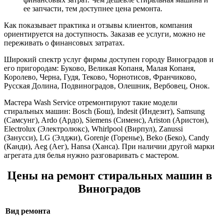
ее запчасти, тем доступнее цена ремонта.
Как показывает практика и отзывы клиентов, компания
ориентируется на доступность. Заказав ее услуги, можно не
переживать о финансовых затратах.
Широкий спектр услуг фирмы доступен городу Виноградов и
его пригородам: Буково, Великая Копаня, Малая Копаня,
Королево, Черна, Гудя, Теково, Чорнотисов, Франчиково,
Русская Долина, Подвиноградов, Олешник, Вербовец, Онок.
Мастера Wash Service отремонтируют такие модели
стиральных машин: Bosch (Бош), Indesit (Индезит), Samsung
(Самсунг), Ardo (Ардо), Siemens (Сименс), Ariston (Аристон),
Electrolux (Электролюкс), Whirlpool (Вирпул), Zanussi
(Занусси), LG (Элджи), Gorenje (Горенье), Beko (Беко), Candy
(Канди), Аеg (Aeг), Hansa (Ханса). При наличии другой марки
агрегата для белья нужно разговаривать с мастером.
Цены на ремонт стиральных машин в
Виноградов
Вид ремонта