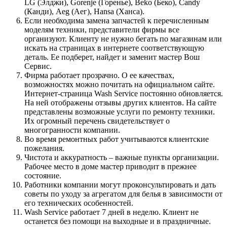
LG (Элджи), Gorenje (Горенье), Beko (Беко), Candy
(Канди), Аеg (Aeг), Hansa (Ханса).
Если необходима замена запчастей к перечисленным
моделям техники, представители фирмы все
организуют. Клиенту не нужно бегать по магазинам или
искать на страницах в интернете соответствующую
деталь. Ее подберет, найдет и заменит мастер Вош
Сервис.
Фирма работает прозрачно. О ее качествах,
возможностях можно почитать на официальном сайте.
Интернет-страница Wash Service постоянно обновляется.
На ней отображены отзывы других клиентов. На сайте
представлены возможные услуги по ремонту техники.
Их огромный перечень свидетельствует о
многогранности компании.
Во время ремонтных работ учитываются клиентские
пожелания.
Чистота и аккуратность – важные пункты организации.
Рабочее место в доме мастер приводит в прежнее
состояние.
Работники компании могут проконсультировать и дать
советы по уходу за агрегатом для белья в зависимости от
его технических особенностей.
Wash Service работает 7 дней в неделю. Клиент не
останется без помощи на выходные и в праздничные.