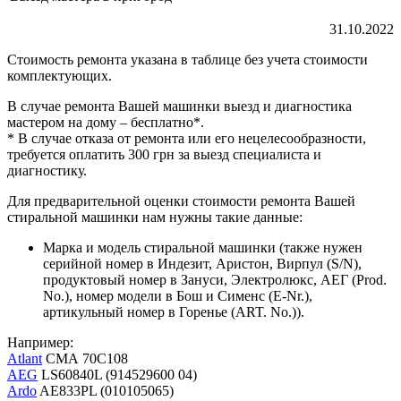
31.10.2022
Стоимость ремонта указана в таблице без учета стоимости
комплектующих.
В случае ремонта Вашей машинки выезд и диагностика
мастером на дому – бесплатно*.
* В случае отказа от ремонта или его нецелесообразности,
требуется оплатить 300 грн за выезд специалиста и
диагностику.
Для предварительной оценки стоимости ремонта Вашей
стиральной машинки нам нужны такие данные:
Марка и модель стиральной машинки (также нужен
серийной номер в Индезит, Аристон, Вирпул (S/N),
продуктовый номер в Зануси, Электролюкс, АЕГ (Prod.
No.), номер модели в Бош и Сименс (E-Nr.),
артикульный номер в Горенье (ART. No.)).
Например:
Atlant
СМА 70С108
AEG
LS60840L (914529600 04)
Ardo
AE833PL (010105065)