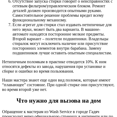
Отсутствие запуска стирки говорит о неисправностях с
сетевым фильтром/управленческим блоком. Ремонт
деталей должен производится опытными руками.
Самостоятельное решение проблемы вредит всему
функциональному механизму.
Если агрегат для стирки стал издавать нетипичные для
него звуки, может быть два варианта. В машине-
автомате находятся посторонние мелкие предметы.
Второй вариант – полетели подшипники. Владельцы
стиралок могут исключить наличие или присутствие
посторонних элементов внутри барабана. Замену
подшипников лучше оставить опытным специалистам.
Нетипичным поломкам в практике отводится 10%. К ним
относятся дефекты из завода, нарушения при установке и
сборке и ошибки во время пользования.
Наши мастера знают еще один вид поломок, которые имеют
“плавающее” состояние. При одной стирке они присутствуют,
во время второй уже нет.
Что нужно для вызова на дом
Обращение к мастерам из Wash Service в городе Гадяч
происходит через официальную страницу в интернете или по