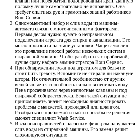
клапан или перекрытый водопроводный кран. Данную
поломку лучше самостоятельно не исправлять. Она
требует опытных рук и грамотных знаний работников
Вош Сервис.
Одномоментный набор и слив воды из машины-
автомата связан с многочисленными факторами.
Первым делом нужно думать о неправильном
подключении агрегата для стирки к канализации. Это
могло произойти на этапе установки. Чаще самослив –
это проявление плохой работы нескольких систем в
стиральной машине. Чтобы разобраться с проблемой,
лучше сразу набрать администратора Вош Сервис.
При обнаружении лужи под агрегатом для белья не
стоит бить тревогу. Вспомните не стирали ли накануне
шторы. Их отличительной особенностью от других
вещей является способность сильно вспенивать воду.
Пена просачивается через неплотные клапаны и под
стиралкой собирается лужа. Если такой ситуации не
припоминаете, значит необходимо диагностировать
проблемы с манжетой, прокладкой или шлангом.
Разобраться с проблемой и найти способы ее решения
сможет специалист Wash Service.
Из-за неисправностей с насосным фильтром нарушается
слив воды из стиральной машины. Его замена решит
сложившуюся ситуацию.