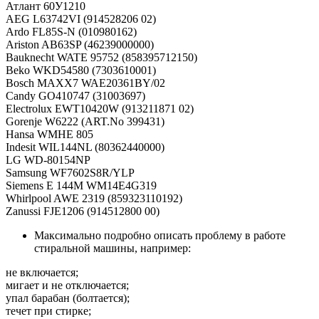
Атлант 60У1210
AEG L63742VI (914528206 02)
Ardo FL85S-N (010980162)
Ariston AB63SP (46239000000)
Bauknecht WATE 95752 (858395712150)
Beko WKD54580 (7303610001)
Bosch MAXX7 WAE20361BY/02
Candy GO410747 (31003697)
Electrolux EWT10420W (913211871 02)
Gorenje W6222 (ART.No 399431)
Hansa WMHE 805
Indesit WIL144NL (80362440000)
LG WD-80154NP
Samsung WF7602S8R/YLP
Siemens E 144M WM14E4G319
Whirlpool AWE 2319 (859323110192)
Zanussi FJE1206 (914512800 00)
Максимально подробно описать проблему в работе
стиральной машины, например:
не включается;
мигает и не отключается;
упал барабан (болтается);
течет при стирке;