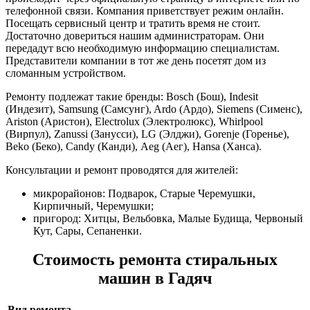
телефонной связи. Компания приветствует режим онлайн.
Посещать сервисный центр и тратить время не стоит.
Достаточно довериться нашим администраторам. Они
передадут всю необходимую информацию специалистам.
Представители компании в тот же день посетят дом из
сломанным устройством.
Ремонту подлежат такие бренды: Bosch (Бош), Indesit
(Индезит), Samsung (Самсунг), Ardo (Ардо), Siemens (Сименс),
Ariston (Аристон), Electrolux (Электролюкс), Whirlpool
(Вирпул), Zanussi (Занусси), LG (Элджи), Gorenje (Горенье),
Beko (Беко), Candy (Канди), Аеg (Aeг), Hansa (Ханса).
Консультации и ремонт проводятся для жителей:
микрорайонов: Подварок, Старые Черемушки,
Кирпичный, Черемушки;
пригород: Хитцы, Вельбовка, Малые Будища, Червоный
Кут, Сары, Сепаненки.
Стоимость ремонта стиральных
машин в Гадяч
Вид ремонта