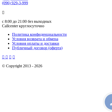
(096) 929-3-999

с
8:00 до 21:00
без выходных
Callcenter круглосуточно
Политика конфиденциальности
Условия возврата и обмена
Условия оплаты и доставки
Публичный договор (оферта)




©
Copyright 2013 -
2026
КН
С