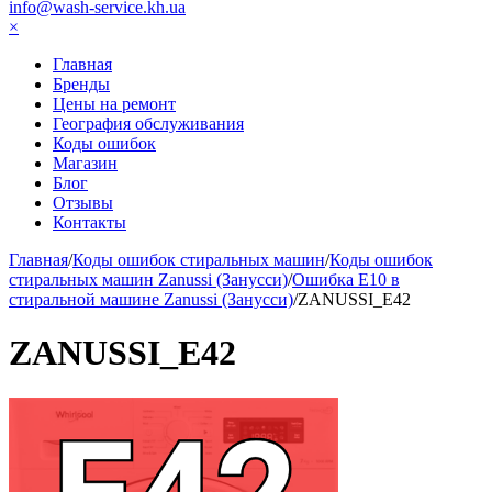
info@wash-service.kh.ua
×
Главная
Бренды
Цены на ремонт
География обслуживания
Коды ошибок
Магазин
Блог
Отзывы
Контакты
Главная
/
Коды ошибок стиральных машин
/
Коды ошибок
стиральных машин Zanussi (Занусси)
/
Ошибка E10 в
стиральной машине Zanussi (Занусси)
/
ZANUSSI_E42
ZANUSSI_E42