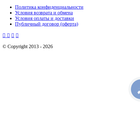
Политика конфиденциальности
Условия возврата и обмена
Условия оплаты и доставки
Публичный договор (оферта)




©
Copyright 2013 -
2026
КН
С