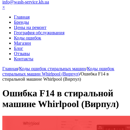
info@wash-service.kh.ua
×
Главная
Бренды
Цены на ремонт
География обслуживания
Коды ошибок
Магазин
Блог
Отзывы
Контакты
Главная
/
Коды ошибок стиральных машин
/
Коды ошибок
стиральных машин Whirlpool (Вирпул)
/
Ошибка F14 в
стиральной машине Whirlpool (Вирпул)
Ошибка F14 в стиральной
машине Whirlpool (Вирпул)