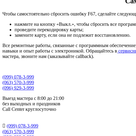
Са
Чтобы самостоятельно сбросить ошибку F67, сделайте следующ
нажмите на кнопку «Выкл.», чтобы сбросить все програ
проведите перекодировку карты;
замените карту, если она не подлежит восстановлению.
Все ремонтные работы, связанные с программным обеспечение
навыки и опыт работы с электроникой. Обращайтесь в
сервисн
мастера, звоните нам (заказывайте callback).
(099) 078-3-999
(063) 570-3-999
(096) 929-3-999
Выезд мастера с 8:00 до 21:00
без выходных и праздников
Сall Сenter круглосуточно

(099) 078-3-999
(063) 570-3-999