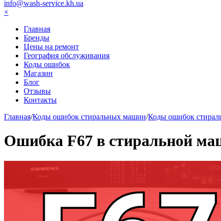
info@wash-service.kh.ua
×
Главная
Бренды
Цены на ремонт
География обслуживания
Коды ошибок
Магазин
Блог
Отзывы
Контакты
Главная
/
Коды ошибок стиральных машин
/
Коды ошибок стирал
Ошибка F67 в стиральной маш