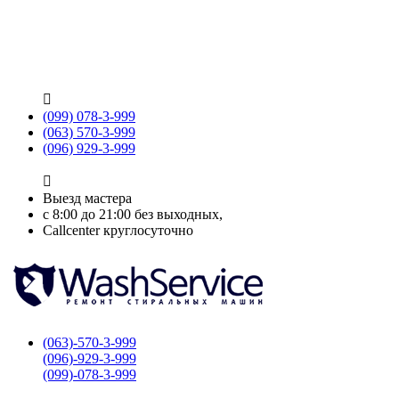

(099) 078-3-999
(063) 570-3-999
(096) 929-3-999

Выезд мастера
с 8:00 до 21:00 без выходных,
Callcenter круглосуточно
(063)-570-3-999
(096)-929-3-999
(099)-078-3-999