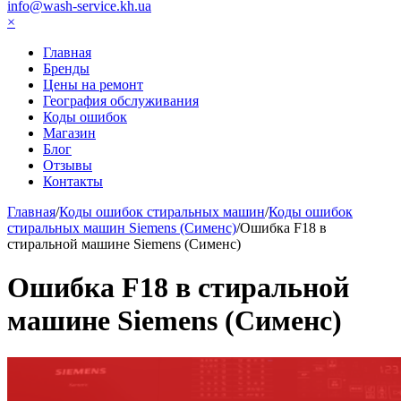
info@wash-service.kh.ua
×
Главная
Бренды
Цены на ремонт
География обслуживания
Коды ошибок
Магазин
Блог
Отзывы
Контакты
Главная
/
Коды ошибок стиральных машин
/
Коды ошибок
стиральных машин Siemens (Сименс)
/
Ошибка F18 в
стиральной машине Siemens (Сименс)
Ошибка F18 в стиральной
машине Siemens (Сименс)