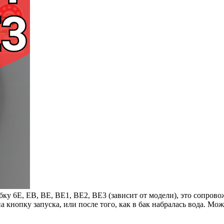
ку 6Е, EB, BE, BE1, BE2, BE3 (зависит от модели), это сопро
 кнопку запуска, или после того, как в бак набралась вода. Мож