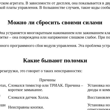
ском агрегата. В зависимости от дисплея, она показывается в д
ой платы управления. В большинстве случаев, такие коды сообщ
Можно ли сбросить своими силами
 Она устраняется многократным нажиманием или зажиманием кла
озетке – она повреждена или напряжение слишком слабое. При п
ного программного сбоя модуля управления. Эта проблема устра
Какие бывают поломки
резагрузки, это говорит о таких неисправностях:
Причины
тах,
Сломался тимистор или ТРИАК. Причина –
Установка но
короткое замыкание.
диоды и ком
в
Сломался датчик Холла.
Восстановлен
виши
Установка но
Неисправны кнопки.
отрегулирова