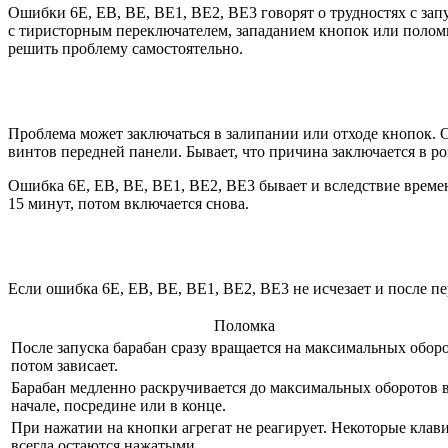
Ошибки 6Е, EB, BE, BE1, BE2, BE3 говорят о трудностях с запу
с тиристорным переключателем, западанием кнопок или поломк
решить проблему самостоятельно.
Проблема может заключаться в залипании или отходе кнопок.
винтов передней панели. Бывает, что причина заключается в р
Ошибка 6Е, EB, BE, BE1, BE2, BE3 бывает и вследствие времен
15 минут, потом включается снова.
Если ошибка 6Е, EB, BE, BE1, BE2, BE3 не исчезает и после пе
Поломка
После запуска барабан сразу вращается на максимальных оборо
потом зависает.
Барабан медленно раскручивается до максимальных оборотов 
начале, посредине или в конце.
При нажатии на кнопки агрегат не реагирует. Некоторые кла
всегда остаются нажатыми.