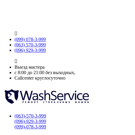

(099) 078-3-999
(063) 570-3-999
(096) 929-3-999

Выезд мастера
с 8:00 до 21:00 без выходных,
Callcenter круглосуточно
(063)-570-3-999
(096)-929-3-999
(099)-078-3-999