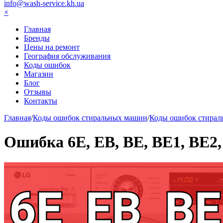
info@wash-service.kh.ua
×
Главная
Бренды
Цены на ремонт
География обслуживания
Коды ошибок
Магазин
Блог
Отзывы
Контакты
Главная
/
Коды ошибок стиральных машин
/
Коды ошибок стирал
Ошибка 6Е, EB, BE, BE1, BE2