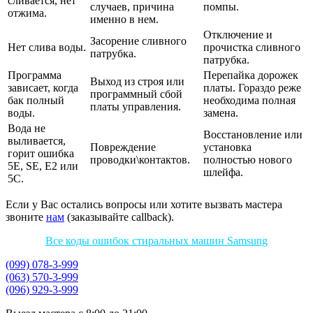
сливается, нет
случаев, причина
помпы.
отжима.
именно в нем.
Отключение и
Засорение сливного
Нет слива воды.
прочистка сливного
патрубка.
патрубка.
Программа
Перепайка дорожек
Выход из строя или
зависает, когда
платы. Гораздо реже
программный сбой
бак полный
необходима полная
платы управления.
воды.
замена.
Вода не
Восстановление или
выливается,
Повреждение
установка
горит ошибка
проводки\контактов.
полностью нового
5Е, SE, Е2 или
шлейфа.
5С.
Если у Вас остались вопросы или хотите вызвать мастера
звоните
нам
(заказывайте callback).
Все коды ошибок стиральных машин Samsung
(099) 078-3-999
(063) 570-3-999
(096) 929-3-999