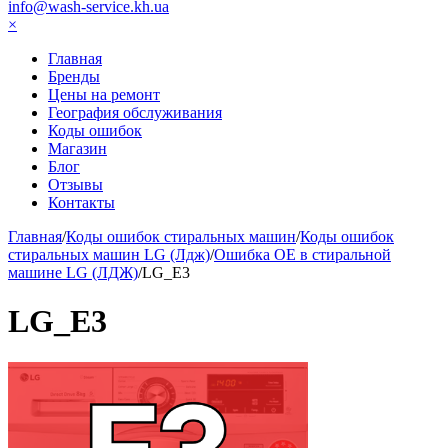
info@wash-service.kh.ua
×
Главная
Бренды
Цены на ремонт
География обслуживания
Коды ошибок
Магазин
Блог
Отзывы
Контакты
Главная
/
Коды ошибок стиральных машин
/
Коды ошибок
стиральных машин LG (Лдж)
/
Ошибка ОЕ в стиральной
машине LG (ЛДЖ)
/
LG_E3
LG_E3