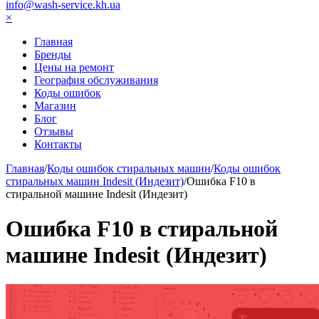
info@wash-service.kh.ua
×
Главная
Бренды
Цены на ремонт
География обслуживания
Коды ошибок
Магазин
Блог
Отзывы
Контакты
Главная
/
Коды ошибок стиральных машин
/
Коды ошибок
стиральных машин Indesit (Индезит)
/
Ошибка F10 в
стиральной машине Indesit (Индезит)
Ошибка F10 в стиральной
машине Indesit (Индезит)