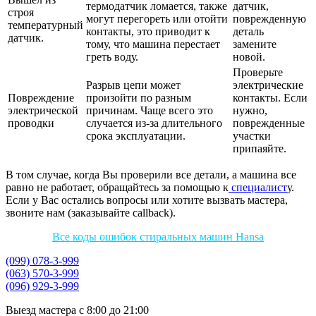
термодатчик ломается, также
датчик,
строя
могут перегореть или отойти
поврежденную
температурный
контакты, это приводит к
деталь
датчик.
тому, что машина перестает
замените
греть воду.
новой.
Проверьте
Разрыв цепи может
электрические
Повреждение
произойти по разным
контакты. Если
электрической
причинам. Чаще всего это
нужно,
проводки
случается из-за длительного
поврежденные
срока эксплуатации.
участки
припаяйте.
В том случае, когда Вы проверили все детали, а машина все
равно не работает, обращайтесь за помощью к
специалист
у.
Если у Вас остались вопросы или хотите вызвать мастера,
звоните нам (заказывайте callback).
Все коды ошибок стиральных машин Hansa
(099) 078-3-999
(063) 570-3-999
(096) 929-3-999
Выезд мастера с 8:00 до 21:00