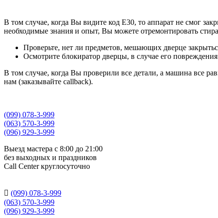
В том случае, когда Вы видите код E30, то аппарат не смог за
необходимые знания и опыт, Вы можете отремонтировать стира
Проверьте, нет ли предметов, мешающих дверце закрытьс
Осмотрите блокиратор дверцы, в случае его повреждения
В том случае, когда Вы проверили все детали, а машина все р
нам (заказывайте callback).
(099) 078-3-999
(063) 570-3-999
(096) 929-3-999
Выезд мастера с 8:00 до 21:00
без выходных и праздников
Сall Сenter круглосуточно

(099) 078-3-999
(063) 570-3-999
(096) 929-3-999