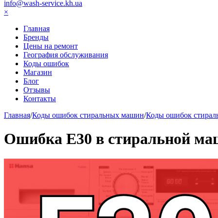
info@wash-service.kh.ua
×
Главная
Бренды
Цены на ремонт
География обслуживания
Коды ошибок
Магазин
Блог
Отзывы
Контакты
Главная
/
Коды ошибок стиральных машин
/
Коды ошибок стирал
Ошибка Е30 в стиральной ма