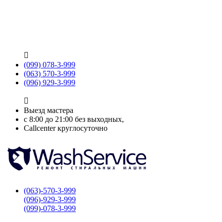

(099) 078-3-999
(063) 570-3-999
(096) 929-3-999

Выезд мастера
с 8:00 до 21:00 без выходных,
Callcenter круглосуточно
(063)-570-3-999
(096)-929-3-999
(099)-078-3-999