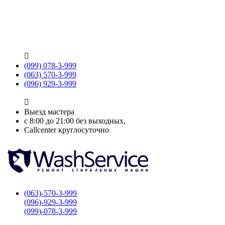

(099) 078-3-999
(063) 570-3-999
(096) 929-3-999

Выезд мастера
с 8:00 до 21:00 без выходных,
Callcenter круглосуточно
(063)-570-3-999
(096)-929-3-999
(099)-078-3-999