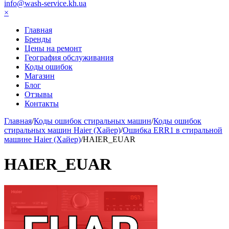
info@wash-service.kh.ua
×
Главная
Бренды
Цены на ремонт
География обслуживания
Коды ошибок
Магазин
Блог
Отзывы
Контакты
Главная
/
Коды ошибок стиральных машин
/
Коды ошибок
стиральных машин Haier (Хайер)
/
Ошибка ERR1 в стиральной
машине Haier (Хайер)
/
HAIER_EUAR
HAIER_EUAR