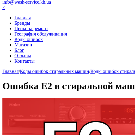
info@wash-service.kh.ua
×
Главная
Бренды
Цены на ремонт
География обслуживания
Коды ошибок
Магазин
Блог
Отзывы
Контакты
Главная
/
Коды ошибок стиральных машин
/
Коды ошибок стираль
Ошибка E2 в стиральной маши