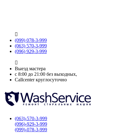

(099) 078-3-999
(063) 570-3-999
(096) 929-3-999

Выезд мастера
с 8:00 до 21:00 без выходных,
Callcenter круглосуточно
(063)-570-3-999
(096)-929-3-999
(099)-078-3-999