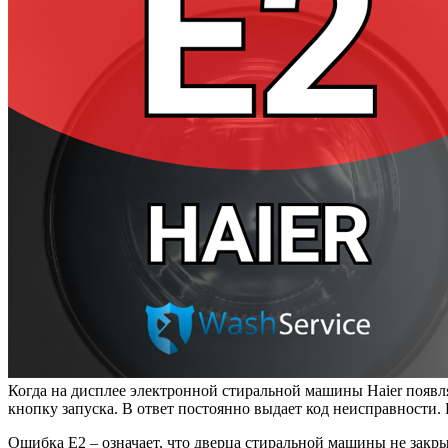
Когда на дисплее электронной стиральной машины Haier появля
кнопку запуска. В ответ постоянно выдает код неисправности. 
Ошибка E2 – означает, что дверца стиральной машины не закр