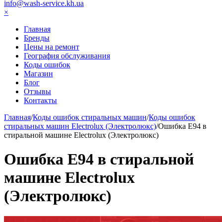
info@wash-service.kh.ua
×
Главная
Бренды
Цены на ремонт
География обслуживания
Коды ошибок
Магазин
Блог
Отзывы
Контакты
Главная
/
Коды ошибок стиральных машин
/
Коды ошибок
стиральных машин Electrolux (Электролюкс)
/
Ошибка Е94 в
стиральной машине Electrolux (Электролюкс)
Ошибка Е94 в стиральной
машине Electrolux
(Электролюкс)