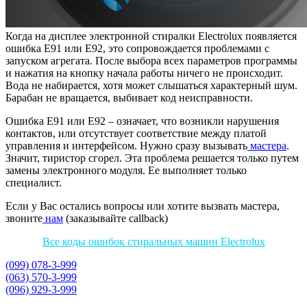
Когда на дисплее электронной стиралки Electrolux появляется
ошибка Е91 или Е92, это сопровождается проблемами с
запуском агрегата. После выбора всех параметров программы
и нажатия на кнопку начала работы ничего не происходит.
Вода не набирается, хотя может слышаться характерный шум.
Барабан не вращается, выбивает код неисправности.
Ошибка Е91 или Е92 – означает, что возникли нарушения
контактов, или отсутствует соответствие между платой
управления и интерфейсом. Нужно сразу вызывать
мастера
.
Значит, тиристор сгорел. Эта проблема решается только путем
замены электронного модуля. Ее выполняет только
специалист.
Если у Вас остались вопросы или хотите вызвать мастера,
звоните
нам
(заказывайте callback)
Все коды ошибок стиральных машин Electrolux
(099) 078-3-999
(063) 570-3-999
(096) 929-3-999