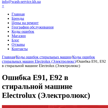
info@wash-service.kh.ua
×
Главная
Бренды
Цены на ремонт
География обслуживания
Коды ошибок
Магазин
Блог
Отзывы
Контакты
Главная
/
Коды ошибок стиральных машин
/
Коды ошибок
стиральных машин Electrolux (Электролюкс)
/
Ошибка Е91, Е92
в стиральной машине Electrolux (Электролюкс)
Ошибка Е91, Е92 в
стиральной машине
Electrolux (Электролюкс)