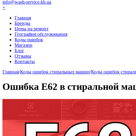
info@wash-service.kh.ua
×
Главная
Бренды
Цены на ремонт
География обслуживания
Коды ошибок
Магазин
Блог
Отзывы
Контакты
Главная
/
Коды ошибок стиральных машин
/
Коды ошибок стираль
Ошибка Е62 в стиральной маш