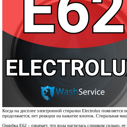
Когда на дисплее электронной стиралки Electrolux появляется
продолжается, нет реакции на нажатие кнопок. Стиральная ма
Ошибка Е62 – означает, что вода нагрелась слишком сильно, е