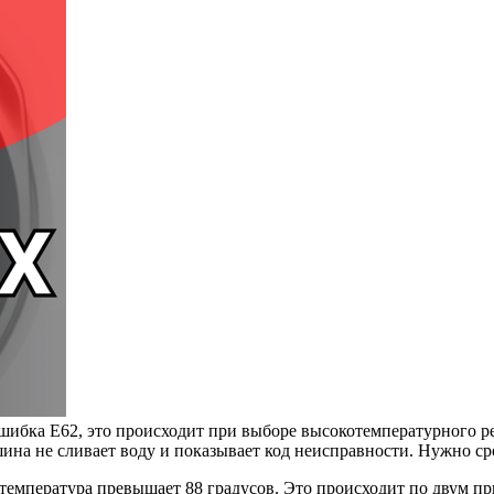
 ошибка Е62, это происходит при выборе высокотемпературного р
шина не сливает воду и показывает код неисправности. Нужно с
е температура превышает 88 градусов. Это происходит по двум п