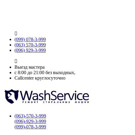

(099) 078-3-999
(063) 570-3-999
(096) 929-3-999

Выезд мастера
с 8:00 до 21:00 без выходных,
Callcenter круглосуточно
(063)-570-3-999
(096)-929-3-999
(099)-078-3-999