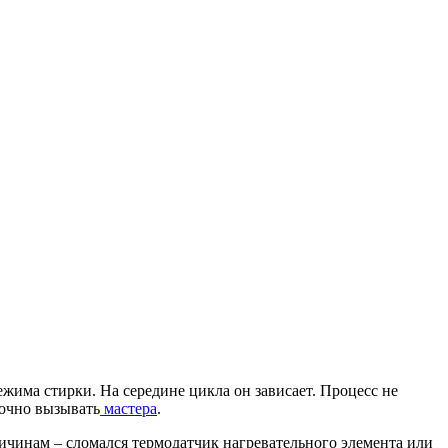
ежима стирки. На середине цикла он зависает. Процесс не
рочно вызывать
мастера
.
ричинам – сломался термодатчик нагревательного элемента или