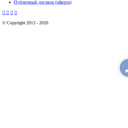
Публичный договор (оферта)




©
Copyright 2013 -
2026
КН
С