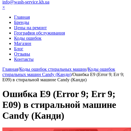
info@wash-service.kh.ua
×
Главная
Бренды
Цены на ремонт
География обслуживания
Коды ошибок
Магазин
Блог
Отзывы
Контакты
Главная
/
Коды ошибок стиральных машин
/
Коды ошибок
стиральных машин Candy (Канди)
/
Ошибка E9 (Error 9; Err 9;
Е09) в стиральной машине Candy (Канди)
Ошибка E9 (Error 9; Err 9;
Е09) в стиральной машине
Candy (Канди)