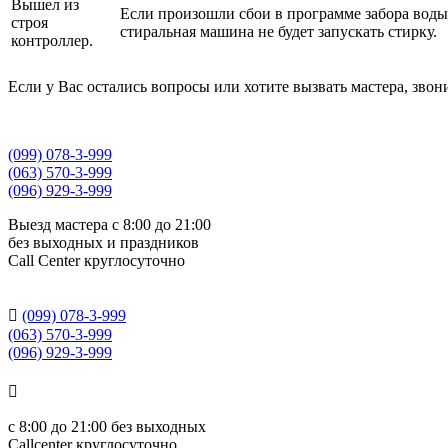
Вышел из
Если произошли сбои в программе забора воды
строя
стиральная машина не будет запускать стирку.
контроллер.
Если у Вас остались вопросы или хотите вызвать мастера, звонит
(099) 078-3-999
(063) 570-3-999
(096) 929-3-999
Выезд мастера с 8:00 до 21:00
без выходных и праздников
Сall Сenter круглосуточно

(099) 078-3-999
(063) 570-3-999
(096) 929-3-999

с
8:00 до 21:00
без выходных
Callcenter круглосуточно