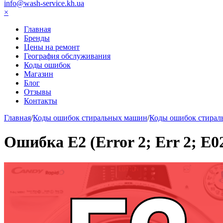
info@wash-service.kh.ua
×
Главная
Бренды
Цены на ремонт
География обслуживания
Коды ошибок
Магазин
Блог
Отзывы
Контакты
Главная
/
Коды ошибок стиральных машин
/
Коды ошибок стирал
Ошибка Е2 (Error 2; Err 2; Е