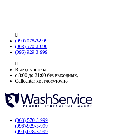

(099) 078-3-999
(063) 570-3-999
(096) 929-3-999

Выезд мастера
с 8:00 до 21:00 без выходных,
Callcenter круглосуточно
(063)-570-3-999
(096)-929-3-999
(099)-078-3-999