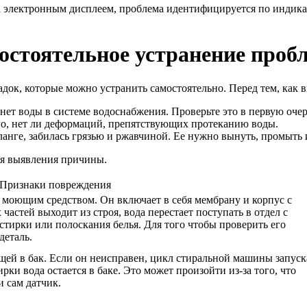
а электронным дисплеем, проблема идентифицируется по индикато
остоятельное устранение проб
адок, которые можно устранить самостоятельно. Перед тем, как 
нет воды в системе водоснабжения. Проверьте это в первую очер
го, нет ли деформаций, препятствующих протеканию воды.
анге, забилась грязью и ржавчиной. Ее нужно вынуть, промыть и
ля выявления причины.
Признаки повреждения
с моющим средством. Он включает в себя мембрану и корпус с
частей выходит из строя, вода перестает поступать в отдел с
тирки или полоскания белья. Для того чтобы проверить его
деталь.
щей в бак. Если он неисправен, цикл стиральной машины запуск
рки вода остается в баке. Это может произойти из-за того, что
 сам датчик.