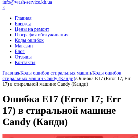
info@wash-service.kh.ua
×
Главная
Бренды
Цены на ремонт
География обслуживания
Коды ошибок
Магазин
Блог
Отзывы
Контакты
Главная
/
Коды ошибок стиральных машин
/
Коды ошибок
стиральных машин Candy (Канди)
/
Ошибка Е17 (Error 17; Err
17) в стиральной машине Candy (Канди)
Ошибка Е17 (Error 17; Err
17) в стиральной машине
Candy (Канди)