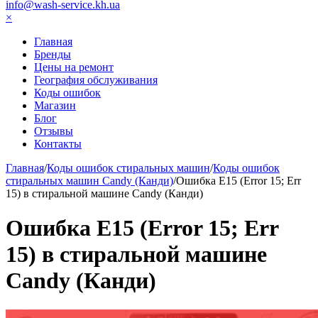
info@wash-service.kh.ua
×
Главная
Бренды
Цены на ремонт
География обслуживания
Коды ошибок
Магазин
Блог
Отзывы
Контакты
Главная
/
Коды ошибок стиральных машин
/
Коды ошибок
стиральных машин Candy (Канди)
/
Ошибка Е15 (Error 15; Err
15) в стиральной машине Candy (Канди)
Ошибка Е15 (Error 15; Err
15) в стиральной машине
Candy (Канди)