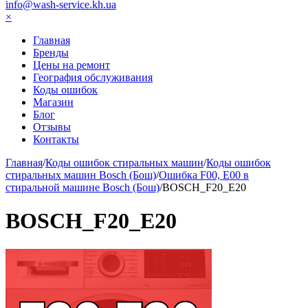
info@wash-service.kh.ua
×
Главная
Бренды
Цены на ремонт
География обслуживания
Коды ошибок
Магазин
Блог
Отзывы
Контакты
Главная
/
Коды ошибок стиральных машин
/
Коды ошибок
стиральных машин Bosch (Бош)
/
Ошибка F00, E00 в
стиральной машине Bosch (Бош)
/
BOSCH_F20_E20
BOSCH_F20_E20