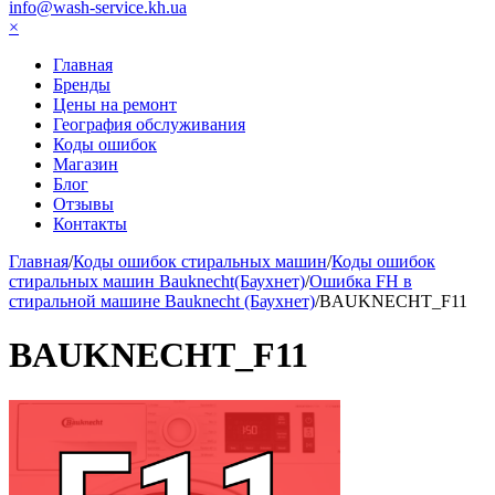
info@wash-service.kh.ua
×
Главная
Бренды
Цены на ремонт
География обслуживания
Коды ошибок
Магазин
Блог
Отзывы
Контакты
Главная
/
Коды ошибок стиральных машин
/
Коды ошибок
стиральных машин Bauknecht(Баухнет)
/
Ошибка FH в
стиральной машине Bauknecht (Баухнет)
/
BAUKNECHT_F11
BAUKNECHT_F11