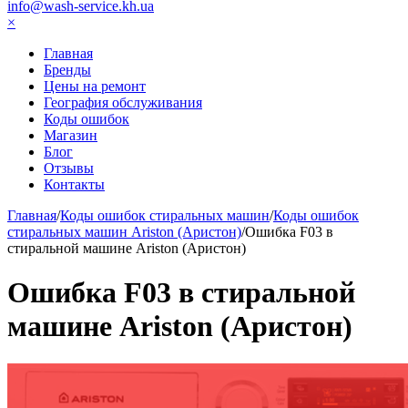
info@wash-service.kh.ua
×
Главная
Бренды
Цены на ремонт
География обслуживания
Коды ошибок
Магазин
Блог
Отзывы
Контакты
Главная
/
Коды ошибок стиральных машин
/
Коды ошибок
стиральных машин Ariston (Аристон)
/
Ошибка F03 в
стиральной машине Ariston (Аристон)
Ошибка F03 в стиральной
машине Ariston (Аристон)