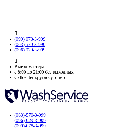

(099) 078-3-999
(063) 570-3-999
(096) 929-3-999

Выезд мастера
с 8:00 до 21:00 без выходных,
Callcenter круглосуточно
(063)-570-3-999
(096)-929-3-999
(099)-078-3-999