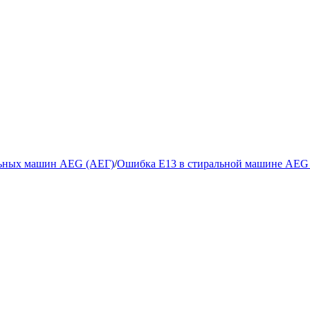
льных машин AEG (АЕГ)
/
Ошибка Е13 в стиральной машине AEG