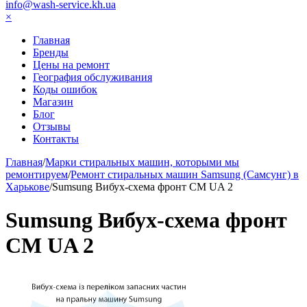
info@wash-service.kh.ua
×
Главная
Бренды
Цены на ремонт
География обслуживания
Коды ошибок
Магазин
Блог
Отзывы
Контакты
Главная
/
Марки стиральных машин, которыми мы
ремонтируем
/
Ремонт стиральных машин Samsung (Самсунг) в
Харькове
/
Sumsung Вибух-схема фронт СМ UA 2
Sumsung Вибух-схема фронт
СМ UA 2