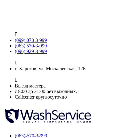

(099) 078-3-999
(063) 570-3-999
(096) 929-3-999

г. Харьков, ул. Москалевская, 12Б

Выезд мастера
с 8:00 до 21:00 без выходных,
Callcenter круглосуточно
(063)-570-3-999