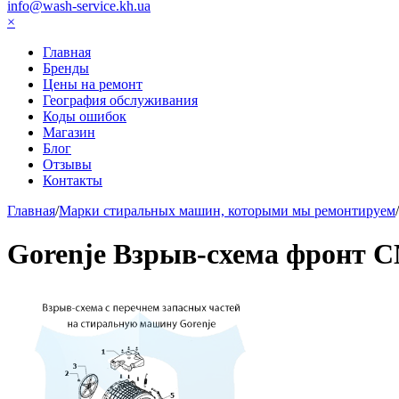
info@wash-service.kh.ua
×
Главная
Бренды
Цены на ремонт
География обслуживания
Коды ошибок
Магазин
Блог
Отзывы
Контакты
Главная
/
Марки стиральных машин, которыми мы ремонтируем
/
Gorenje Взрыв-схема фронт 