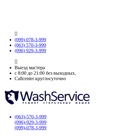

(099) 078-3-999
(063) 570-3-999
(096) 929-3-999

Выезд мастера
с 8:00 до 21:00 без выходных,
Callcenter круглосуточно
(063)-570-3-999
(096)-929-3-999
(099)-078-3-999