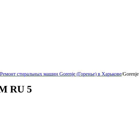
Ремонт стиральных машин Gorenje (Горенье) в Харькове
/
Gorenje
СМ RU 5