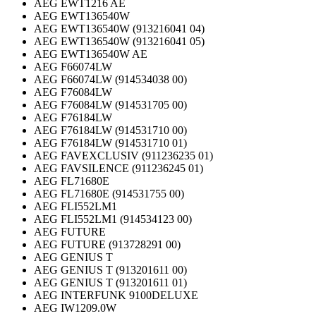
AEG EWT1216 AE
AEG EWT136540W
AEG EWT136540W (913216041 04)
AEG EWT136540W (913216041 05)
AEG EWT136540W AE
AEG F66074LW
AEG F66074LW (914534038 00)
AEG F76084LW
AEG F76084LW (914531705 00)
AEG F76184LW
AEG F76184LW (914531710 00)
AEG F76184LW (914531710 01)
AEG FAVEXCLUSIV (911236235 01)
AEG FAVSILENCE (911236245 01)
AEG FL71680E
AEG FL71680E (914531755 00)
AEG FLI552LM1
AEG FLI552LM1 (914534123 00)
AEG FUTURE
AEG FUTURE (913728291 00)
AEG GENIUS T
AEG GENIUS T (913201611 00)
AEG GENIUS T (913201611 01)
AEG INTERFUNK 9100DELUXE
AEG IW1209.0W