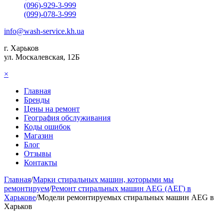
(096)-929-3-999
(099)-078-3-999
info@wash-service.kh.ua
г. Харьков
ул. Москалевская, 12Б
×
Главная
Бренды
Цены на ремонт
География обслуживания
Коды ошибок
Магазин
Блог
Отзывы
Контакты
Главная
/
Марки стиральных машин, которыми мы
ремонтируем
/
Ремонт стиральных машин AEG (АЕГ) в
Харькове
/
Модели ремонтируемых стиральных машин AEG в
Харьков