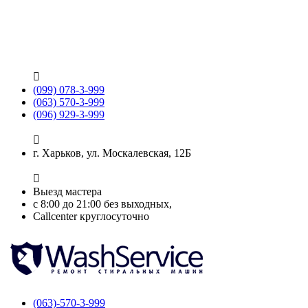

(099) 078-3-999
(063) 570-3-999
(096) 929-3-999

г. Харьков, ул. Москалевская, 12Б

Выезд мастера
с 8:00 до 21:00 без выходных,
Callcenter круглосуточно
(063)-570-3-999