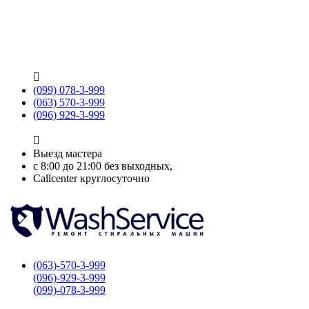

(099) 078-3-999
(063) 570-3-999
(096) 929-3-999

Выезд мастера
с 8:00 до 21:00 без выходных,
Callcenter круглосуточно
(063)-570-3-999
(096)-929-3-999
(099)-078-3-999