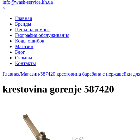
info@wash-service.kh.ua
×
Главная
Бренды
Цены на ремонт
География обслуживания
Коды ошибок
Магазин
Блог
Отзывы
Контакты
Главная
/
Магазин
/
587420 крестовина барабана с нержавейки дл
krestovina gorenje 587420