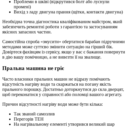
Проблеми в шківі (відкрутився болт або луснули
промені)
Вихід з ладу двигуна прання (щітки, контакти двигуна)
Необхідна точна діагностика кваліфікованим майстром, який
забезпечить ремонтні роботи з гарантією та застосуванням
якісних запасних частин.
Самостійна спроба «змусити» обертатися барабан підручними
методами може суттєво змінити ситуацію на гірший бік.
Довіртеся фахівцям із сервісу, якщо у вас є бажання повернути
в дію вашу помічницю, а не вивезти її на звалище.
Пральна машина не гріє
Часто власники пральних машин не відразу помічають
відсутність нагріву води та скаржаться на погану якість
прального порошку. Достатньо доторкнутися до скла дверцят,
щоб переконатися у справності або поломці вашого агрегату.
Причин відсутності нагріву води може бути кілька:
Так званий самозлив
Перегорів ТЕН
На нагрівальному елементі утворився великий шар