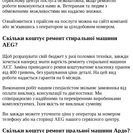
сервісному центрі послуга безкоштовна, якщо ремонтні
роботи виконуються нами ж. Ветеранам та людям з
обмеженими можливостями ми надаємо знижки.
Ознайомитися з прайсом на послуги можна на сайті компанії
або зв’язавшись з оператором за цілодобовим номером.
Скільки коштує ремонт стиральної машини
AEG?
Щоб розрахувати свій бюджет у разі поломки техніки, завжди
хочеться наперед знати вартість ремонту стиральної машини
АЄГ. Заміна приводного ремня коштуватиме власнику прання
від 400 гривень, без урахування ціни деталі. На цей вид
роботи надається гарантія на 6 місяців.
Виконання робіт нашим спеціалістом звільняє замовника від
оплати виклику, консультації та діагностики. Ми
співпрацюємо з надійними та перевіреними виробниками
комплектуючих. Їхня якість не викликає сумніву.
Ви завжди можете уточнити ціни у оператора за номером
телефону або на сторінці AEG нашого сервісного центру.
Скільки коштує ремонт пральної машини Ардо?