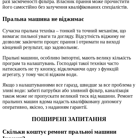
разі засміченості фільтра. Власник прання може прочистити
його самостійно без залучення кваліфікованих спеціалістів.
Пральна машина не віджимає
Сучасна пральна техніка – тонкий та точний механізм, що
вимагає пильної уваги та догляду. Відсутність віджиму не
дозволяє закінчити процес прання і отримати на виході
кінцевий результат, що задовольняє.
Пральні машини, особливо імпортні, мають велику кількість
програм та налаштувань. Господарі такої техніки часто
натискають не ту кнопку, відключаючи одну з функцій
агрегату, у тому числі віджим води.
Якщо з налаштуваннями все гаразд, швидше за все проблема у
зливі води: забиті патрубки або зливний фільтр, каналізація
також може не пропускати великий тиск від машини. Ремонт
пральних машин вдома надасть кваліфіковану допомогу
оперативно, якісно, ​​з наданням гарантії.
ПОШИРЕНІ ЗАПИТАННЯ
Скільки коштує ремонт пральної машини