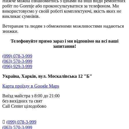
Нижче можна ознайомитись з цінами на інші види ремонтних
робіт по Gorenje або проконсультуватися за телефоном. Ми
використовуємо у своїй роботі комплектуючі, якість яких не
викликає сумнівів.
Ветеранам та людям з обмеженими можливостями надаються
знижки.
Телефонуйте прямо зараз і ми відповімо на всі ваші
запитання!
(099) 078-3-999
(063) 570-3-999
(096) 929-3-999
Україна, Харків, вул. Москалівська 12 "Б"
Карта проїзду в Google Maps
Виїзд майстра з 8:00 до 21:00
без вихідних та свят
Сall Сenter цілодобово

(099) 078-3-999
(063) 570-3-999