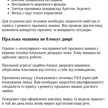
Несправність мережного фільтра
Злетіла прошивка (наприклад Арістон, Індезит)
Вихід з ладу плати управління
Для усунення цих поломок необхідно запросити майстра із
сервісу з ремонту пральних машин. Він проведе діагностику,
визначить конкретну причину та виправить ситуацію.
Пральна машина не блокує двері
Однією з «популярних» несправностей пральних машин є
відмова техніки блокувати дверцята люка. Тому машина не
здійснює запуск роботи.
Пральний агрегат надійно блокує дверцята машинки,
оберігаючи власників від потопу, а себе від пошкоджень.
Причиною виходу з блокування є поломка УБЛ (пристрій
блокування люка). Вам необхідно запросити кваліфікованого
спеціаліста із сервісу з ремонту пральних машин для його
заміни.
Повідомте при оформленні виклику марку та модель прання і
в той же день вона знову мирно крутитиме ваші речі.