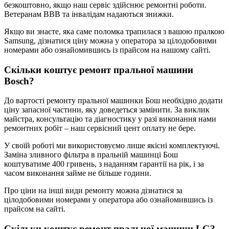
безкоштовно, якщо наш сервіс здійснює ремонтні роботи.
Ветеранам ВВВ та інвалідам надаються знижки.
Якщо ви знаєте, яка саме поломка трапилася з вашою пралкою
Samsung, дізнатися ціну можна у оператора за цілодобовими
номерами або ознайомившись із прайсом на нашому сайті.
Скільки коштує ремонт пральної машини
Bosch?
До вартості ремонту пральної машинки Бош необхідно додати
ціну запасної частини, яку доведеться замінити. За виклик
майстра, консультацію та діагностику у разі виконання нами
ремонтних робіт – наш сервісний цент оплату не бере.
У своїй роботі ми використовуємо лише якісні комплектуючі.
Заміна зливного фільтра в пральній машинці Бош
коштуватиме 400 гривень, з наданням гарантії на рік, і за
часом виконання займе не більше години.
Про ціни на інші види ремонту можна дізнатися за
цілодобовими номерами у оператора або ознайомившись із
прайсом на сайті.
Скільки коштує ремонт пральної машини LG?