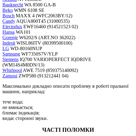
Bauknecht
WA 8500 GA-B
Beko
WMN 6108 SE
Bosch
MAXX 4 (WFC2063BY/12)
Candy
AQUA800T45 (31000535)
Electorlux
EWF16460 (914521523 02)
Hansa
WA101
Gorenje
W6202/S (ART.NO 362022)
Indesit
WISL86ITV (80399500100)
LG
WD-80160NUP
Samsung
WF7350S7V/YLP
Siemens
IQ700 VARIOPERFECT IQDRIVE
(WM14S4M0DN/13)
Whirlpool
AWE 7519 (859375140092)
Zanussi
ZWP580 (913212441 04)
Максимально докладно описати проблему в роботі пральної
машини, наприклад:
тече вода;
не вмикається;
блимає індикація;
видає сторонні звуки.
ЧАСТІ ПОЛОМКИ