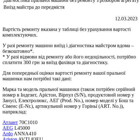
Діагностика пральної машини без ремонту з розбором агрегату
Виїзд майстра до передмістя
12.03.2023
Вартість ремонту вказана у таблиці без урахування вартості
комплектуючих.
У разі ремонту машини виїзд і діагностика майстром вдома –
безкоштовно*.
* У разі відмови від ремонту або його недоцільності, потрібно
сплатити 300 грн за виїзд фахівця та діагностику.
Для попередньої оцінки вартості ремонту вашої пральної
машинки нам потрібні такі дані:
Марка та модель пральної машинки (також потрібен серійний
номер в Індезит, Арістон, Вірпул (S/N), продуктовий номер у
Занусі, Електролюкс, АЕГ (Prod. No.), номер моделі у Бош та
Сіменс (E-Nr.), артикульний номер у Горіньї (ART. No.)),
наприклад:
Атлант
70С1010
AEG
L45000
Ardo
ANNA410
Ariston
AVTL83EU