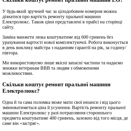
У будь-який зручний час за цілодобовим номером можна
дізнатися про вартість ремонту пральної машини
Електролюкс. Також ціни представлені в прайсі на сторінці
сайту.
Заміна манжети люка коштуватиме від 600 гривень без
урахування вартості нової комплектуючої. Робота виконується
в день виклику майстра з наданням гарантії на рік, за годину/
півтора.
Ми використовуємо лише якісні запасні частини та надаємо
знижки ветеранам ВВВ та людям з обмеженими
можливостями.
Скільки коштує ремонт пральної машини
Електролюкс?
Одна й та сама поломка може мати свої нюанси і від цього
змінюватиметься ціна її усунення. Вартість ремонту пральної
машини Електролюкс у разі потрапляння стороннього
предмета коштуватиме 400 гривень, залежно від того місця, де
саме він «застряг».