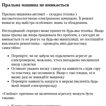
Пральна машина не вмикається
Пральна машинка-автомат – складна техніка з
високотехнологічною електронною начинкою. Її ремонт
вимагає від майстра особливих знань та обладнання.
Несподіваний сюрприз може принести будь-яка техніка. Якщо
ваша пралка ще вчора працювала без проблем, а сьогодні не
вмикається та не реагує на будь-які маніпуляції, не поспішайте
викликати ремонтника – проведіть міні-діагностику
самостійно:
Перевірте, чи не забули ви підключити агрегат до
електромережі, можливо, хтось випадково висмикнув
шнур з розетки
Огляньте уважно вилку і шнур на наявність слідів гару
та пластику, що оплавився. Якщо є такі ознаки, ні в
якому разі не вмикайте машинку
Перевірте наявність напруги в мережі (включіть будь-
який інший електроприлад)
«Глибокі» причини не включення агрегату можуть бути
такими:
Кнопка увімкнення несправна