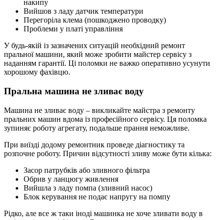
накипу
Вийшов з ладу датчик температури
Перегоріла клема (пошкоджено проводку)
Проблеми у платі управління
У будь-якій із зазначених ситуацій необхідний ремонт
пральної машини, який може зробити майстер сервісу з
наданням гарантії. Ці поломки не важко оперативно усунути
хорошому фахівцю.
Пральна машина не зливає воду
Машина не зливає воду – викликайте майстра з ремонту
пральних машин вдома із професійного сервісу. Ця поломка
зупиняє роботу агрегату, подальше прання неможливе.
При виїзді додому ремонтник проведе діагностику та
розпочне роботу. Причин відсутності зливу може бути кілька:
Засор патрубків або зливного фільтра
Обрив у ланцюгу живлення
Вийшла з ладу помпа (зливний насос)
Блок керування не подає напругу на помпу
Рідко, але все ж таки іноді машинка не хоче зливати воду в