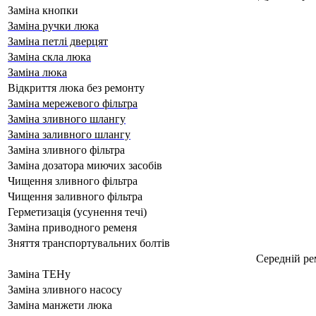
Заміна кнопки
Заміна ручки люка
Заміна петлі дверцят
Заміна скла люка
Заміна люка
Відкриття люка без ремонту
Заміна мережевого фільтра
Заміна зливного шлангу
Заміна заливного шлангу
Заміна зливного фільтра
Заміна дозатора миючих засобів
Чищення зливного фільтра
Чищення заливного фільтра
Герметизація (усунення течі)
Заміна приводного ременя
Зняття транспортувальних болтів
Середній р
Заміна ТЕНу
Заміна зливного насосу
Заміна манжети люка