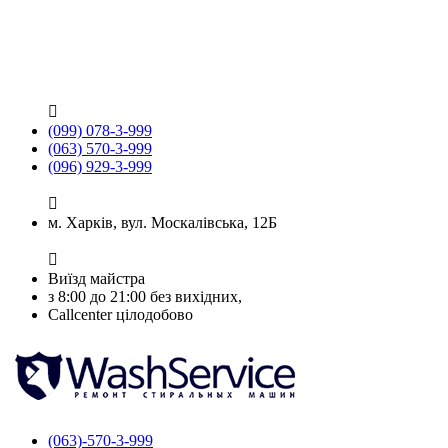

(099) 078-3-999
(063) 570-3-999
(096) 929-3-999

м. Харків, вул. Москалівська, 12Б

Виїзд майстра
з 8:00 до 21:00 без вихідних,
Callcenter цілодобово
(063)-570-3-999