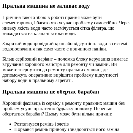
Пральна машина не заливає воду
Причина такого збою в роботі прання може бути
елементарною, і багато хто усуває проблему самостійно. Через
низьку якість води часто засмічується сітка фільтра, що
знаходиться на клапані затоки води.
Закритий водопровідний кран або відсутність води в системі
водопостачання так само часто є причиною паніки.
Більш серйозний варіант – поломка блоку керування вимагає
втручання хорошого майстра для ремонту чи заміни. Ви
можете звернутися до ремонту пральних машин, де
допоможуть оперативно вирішити проблему відсутності
набору води в пральному агрегаті.
Пральна машина не обертає барабан
Хороший фахівець із сервісу з ремонту пральних машин без
проблем усуне практично будь-яку поломку. Перестав
обертатися барабан? Цьому може бути кілька причин:
Розтягнувся ремінь і злетів
Порвався ремінь приводу і знадобиться його заміна