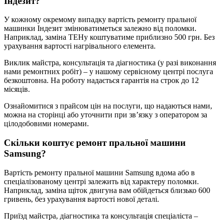
Індезит?
У кожному окремому випадку вартість ремонту пральної
машинки Індезит змінюватиметься залежно від поломки.
Наприклад, заміна ТЕНу коштуватиме приблизно 500 грн. Без
урахування вартості нагрівального елемента.
Виклик майстра, консультація та діагностика (у разі виконання
нами ремонтних робіт) – у нашому сервісному центрі послуга
безкоштовна. На роботу надається гарантія на строк до 12
місяців.
Ознайомитися з прайсом цін на послуги, що надаються нами,
можна на сторінці або уточнити при зв’язку з оператором за
цілодобовими номерами.
Скільки коштує ремонт пральної машини
Samsung?
Вартість ремонту пральної машини Samsung вдома або в
спеціалізованому центрі залежить від характеру поломки.
Наприклад, заміна щіток двигуна вам обійдеться близько 600
гривень, без урахування вартості нової деталі.
Приїзд майстра, діагностика та консультація спеціаліста –