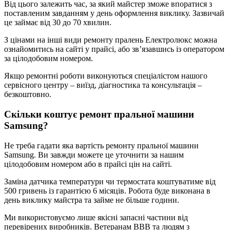
Від цього залежить час, за який майстер зможе впоратися з
поставленим завданням у день оформлення виклику. Зазвичай
це займає від 30 до 70 хвилин.
З цінами на інші види ремонту пралень Електролюкс можна
ознайомитись на сайті у прайсі, або зв’язавшись із оператором
за цілодобовим номером.
Якщо ремонтні роботи виконуються спеціалістом нашого
сервісного центру – виїзд, діагностика та консультація –
безкоштовно.
Скільки коштує ремонт пральної машини
Samsung?
Не треба гадати яка вартість ремонту пральної машини
Samsung. Ви завжди можете це уточнити за нашим
цілодобовим номером або в прайсі цін на сайті.
Заміна датчика температури чи термостата коштуватиме від
500 гривень із гарантією 6 місяців. Робота буде виконана в
день виклику майстра та займе не більше години.
Ми використовуємо лише якісні запасні частини від
перевірених виробників. Ветеранам ВВВ та людям з