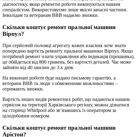
діагностику, якщо ремонтні роботи виконуються нашим
спеціалістом. Використовуємо лише якісні запасні частини.
Інвалідам та ветеранам ВВВ надаємо знижки.
Скільки коштує ремонт пральної машини
Вірпул?
При серйозній поломці агрегату кожен власник хоче знати
попередню вартість ремонту пральної машинки Вірпул. Якщо
потрібний ремонт плати управління або індикація (прошивка),
це обійдеться від 800 гривень, без вартості деталей. Час може
зайняти від 40 хвилин до 3-х днів.
На виконані роботи буде надано письмову гарантію, а
ветерани ВВВ та люди з обмеженими можливостями –
отримають знижки.
Вартість інших видів ремонтних робіт, що надаються нашим
сервісом на території Харківського регіону, можна дізнатися
на сторінці Whirlpool або зв’язавшись із оператором за
цілодобовим номером.
Скільки коштує ремонт пральної машини
Арістон?