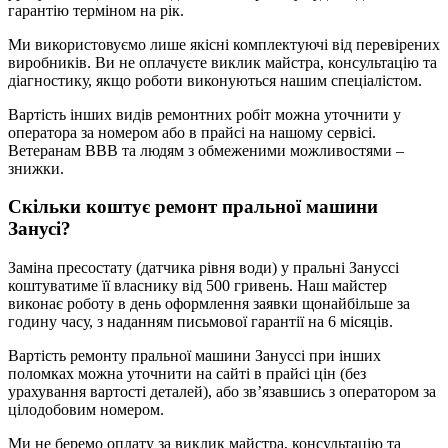
гарантію терміном на рік.
Ми використовуємо лише якісні комплектуючі від перевірених
виробників. Ви не оплачуєте виклик майстра, консультацію та
діагностику, якщо роботи виконуються нашим спеціалістом.
Вартість інших видів ремонтних робіт можна уточнити у
оператора за номером або в прайсі на нашому сервісі.
Ветеранам ВВВ та людям з обмеженими можливостями –
знижки.
Скільки коштує ремонт пральної машини
Занусі?
Заміна пресостату (датчика рівня води) у пральні Зануссі
коштуватиме її власнику від 500 гривень. Наш майстер
виконає роботу в день оформлення заявки щонайбільше за
годину часу, з наданням письмової гарантії на 6 місяців.
Вартість ремонту пральної машини Зануссі при інших
поломках можна уточнити на сайті в прайсі цін (без
урахування вартості деталей), або зв’язавшись з оператором за
цілодобовим номером.
Ми не беремо оплату за виклик майстра, консультацію та