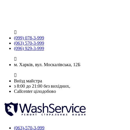

(099) 078-3-999
(063) 570-3-999
(096) 929-3-999

м. Харків, вул. Москалівська, 12Б

Виїзд майстра
з 8:00 до 21:00 без вихідних,
Callcenter цілодобово
(063)-570-3-999