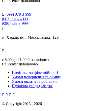
Сall Сenter цілодобово

(099) 078-3-999
(063) 570-3-999
(096) 929-3-999

м. Харків, вул. Москалівська, 12Б

с
8:00 до 21:00
без вихідних
Callcenter цілодобово
Політика конфіденційності
Умови повернення та обміну
Умови оплати та доставки
Публічна угода (оферта)




©
Copyright 2013 -
2026