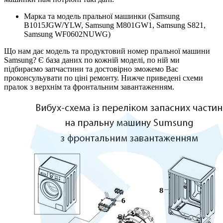
Марка та модель пральної машинки (Samsung
B1015JGW/YLW, Samsung M801GW1, Samsung S821,
Samsung WF0602NUWG)
Що нам дає модель та продуктовий номер пральної машини
Samsung? Є база даних по кожній моделі, по ній ми
підбираємо запчастини та достовірно зможемо Вас
проконсульувати по ціні ремонту. Нижче приведені схеми
пралок з верхнім та фронтальним завантаженням.