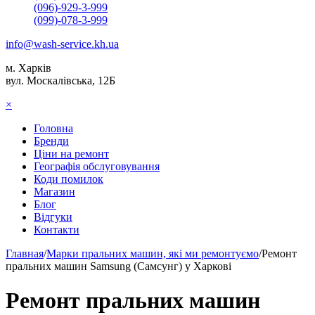
(096)-929-3-999
(099)-078-3-999
info@wash-service.kh.ua
м. Харків
вул. Москалівська, 12Б
×
Головна
Бренди
Ціни на ремонт
Географія обслуговування
Коди помилок
Магазин
Блог
Відгуки
Контакти
Главная
/
Марки пральних машин, які ми ремонтуємо
/
Ремонт
пральних машин Samsung (Самсунг) у Харкові
Ремонт пральних машин