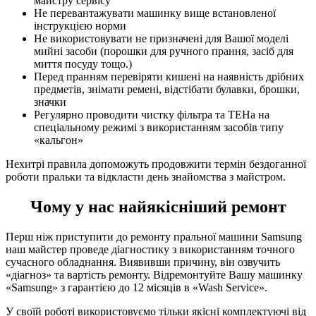
майстру сервісу
Не перевантажувати машинку вище встановленої
інструкцією норми
Не використовувати не призначені для Вашої моделі
мийні засоби (порошки для ручного прання, засіб для
миття посуду тощо.)
Перед пранням перевіряти кишені на наявність дрібних
предметів, знімати ремені, відстібати булавки, брошки,
значки
Регулярно проводити чистку фільтра та ТЕНа на
спеціальному режимі з використанням засобів типу
«кальгон»
Нехитрі правила допоможуть продовжити термін бездоганної
роботи пральки та відкласти день знайомства з майстром.
Чому у нас найякісніший ремонт
Перш ніж приступити до ремонту пральної машини Samsung
наш майстер проведе діагностику з використанням точного
сучасного обладнання. Виявивши причину, він озвучить
«діагноз» та вартість ремонту. Відремонтуйте Вашу машинку
«Samsung» з гарантією до 12 місяців в «Wash Service».
У своїй роботі використовуємо тільки якісні комплектуючі від