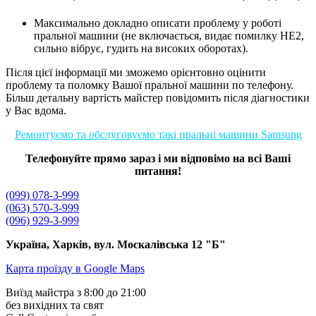
Максимально докладно описати проблему у роботі
пральної машини (не включається, видає помилку HE2,
сильно вібрує, гудить на високих оборотах).
Після цієї інформації ми зможемо орієнтовно оцінити
проблему та поломку Вашої пральної машини по телефону.
Більш детальну вартість майстер повідомить після діагностики
у Вас вдома.
Ремонтуємо та обслуговуємо такі пральні машини Samsung
Телефонуйте прямо зараз і ми відповімо на всі Ваші
питання!
(099) 078-3-999
(063) 570-3-999
(096) 929-3-999
Україна, Харків, вул. Москалівська 12 "Б"
Карта проїзду в Google Maps
Виїзд майстра з 8:00 до 21:00
без вихідних та свят