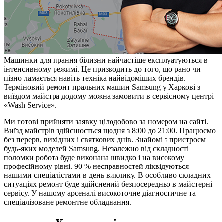
Машинки для прання білизни найчастіше експлуатуються в
інтенсивному режимі. Це призводить до того, що рано чи
пізно ламається навіть техніка найвідоміших брендів.
Терміновий ремонт пральних машин Samsung у Харкові з
виїздом майстра додому можна замовити в сервісному центрі
«Wash Service».
Ми готові прийняти заявку цілодобово за номером на сайті.
Виїзд майстрів здійснюється щодня з 8:00 до 21:00. Працюємо
без перерв, вихідних і святкових днів. Знайомі з пристроєм
будь-яких моделей Samsung. Незалежно від складності
поломки робота буде виконана швидко і на високому
професійному рівні. 90 % несправностей ліквідуються
нашими спеціалістами в день виклику. В особливо складних
ситуаціях ремонт буде здійснений безпосередньо в майстерні
сервісу. У нашому арсеналі високоточне діагностичне та
спеціалізоване ремонтне обладнання.