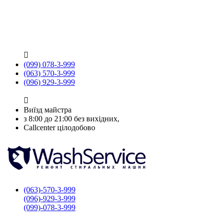

(099) 078-3-999
(063) 570-3-999
(096) 929-3-999

Виїзд майстра
з 8:00 до 21:00 без вихідних,
Callcenter цілодобово
(063)-570-3-999
(096)-929-3-999
(099)-078-3-999