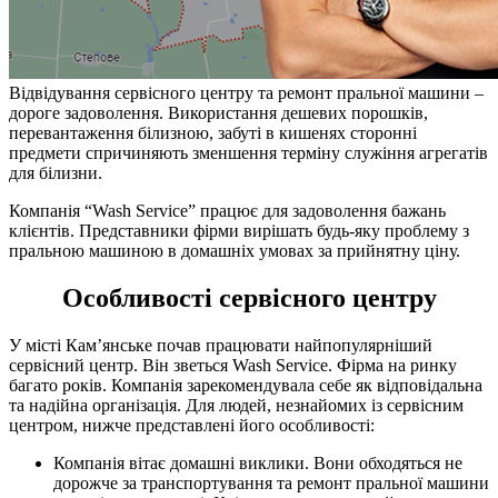
Відвідування сервісного центру та ремонт пральної машини –
дороге задоволення. Використання дешевих порошків,
перевантаження білизною, забуті в кишенях сторонні
предмети спричиняють зменшення терміну служіння агрегатів
для білизни.
Компанія “Wash Service” працює для задоволення бажань
клієнтів. Представники фірми вирішать будь-яку проблему з
пральною машиною в домашніх умовах за прийнятну ціну.
Особливості сервісного центру
У місті Кам’янське почав працювати найпопулярніший
сервісний центр. Він зветься Wash Service. Фірма на ринку
багато років. Компанія зарекомендувала себе як відповідальна
та надійна організація. Для людей, незнайомих із сервісним
центром, нижче представлені його особливості:
Компанія вітає домашні виклики. Вони обходяться не
дорожче за транспортування та ремонт пральної машини