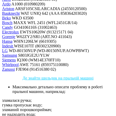
Ardo
A1000 (010980209)
Ariston
ARSF105CSILARCADIA (24550120500)
Bauknecht
WAT UNIQ 642 (AAA 858364203020)
Beko
WKD 63500
Bosch
MAXX WFL 2451 (WFL2451GR/14)
Candy
GO4106116S (31002463)
Electrolux
EWTS10620W (913215171 04)
Gorenje
W62ZY2/SRI (ART.NO 411043)
Hansa
WHN1206LW (6619305)
Indesit
WISE107IT (80302320900)
LG
WD-80150NUP (WD-80150NUP.AOWPBWT)
Samsung
S803JGE2U/YLW
Siemens
IQ300 (WM14E370FF10)
Whirlpool
AWE 75161 (859375110080)
Zanussi
FJE904 (914516380 02)
Де знайти шильдик на пральній машині
Максимально детально описати проблему в роботі
пральної машини, наприклад:
зламалася ручка;
гумка пропускає воду;
зламаний порошкоприймач;
не надходить вода;