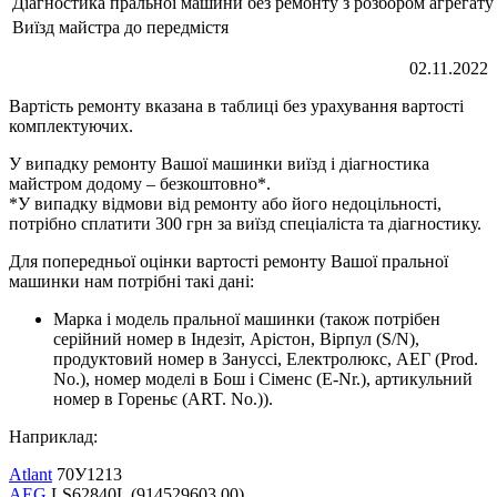
Діагностика пральної машини без ремонту з розбором агрегату
Виїзд майстра до передмістя
02.11.2022
Вартість ремонту вказана в таблиці без урахування вартості
комплектуючих.
У випадку ремонту Вашої машинки виїзд і діагностика
майстром додому – безкоштовно*.
*У випадку відмови від ремонту або його недоцільності,
потрібно сплатити 300 грн за виїзд спеціаліста та діагностику.
Для попередньої оцінки вартості ремонту Вашої пральної
машинки нам потрібні такі дані:
Марка і модель пральної машинки (також потрібен
серійний номер в Індезіт, Арістон, Вірпул (S/N),
продуктовий номер в Зануссі, Електролюкс, АЕГ (Prod.
No.), номер моделі в Бош і Сіменс (E-Nr.), артикульний
номер в Гореньє (ART. No.)).
Наприклад:
Atlant
70У1213
AEG
LS62840L (914529603 00)