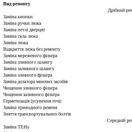
Вид ремонту
Дрібний ре
Заміна кнопки
Заміна ручки люка
Заміна петлі дверцят
Заміна скла люка
Заміна люка
Відкриття люка без ремонту
Заміна мережевого фільтра
Заміна зливного шлангу
Заміна заливного шлангу
Заміна зливного фільтра
Заміна дозатора миючих засобів
Чищення зливного фільтра
Чищення заливного фільтра
Герметизація (усунення течі)
Заміна приводного ременя
Зняття транспортувальних болтів
Середній р
Заміна ТЕНу