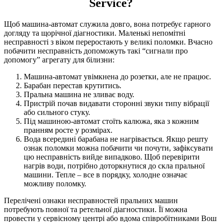
Service?
Щоб машина-автомат служила довго, вона потребує гарного
догляду та щорічної діагностики. Маленькі непомітні
несправності з віком переростають у великі поломки. Вчасно
побачити несправність допоможуть такі “сигнали про
допомогу” агрегату для білизни:
Машина-автомат увімкнена до розетки, але не працює.
Барабан перестав крутитись.
Пральна машина не зливає воду.
Пристрій почав видавати сторонні звуки типу вібрації
або сильного стуку.
Під машиною-автомат стоїть калюжа, яка з кожним
пранням росте у розмірах.
Вода всередині барабана не нагрівається. Якщо решту
ознак поломки можна побачити чи почути, зафіксувати
цю несправність вийде випадково. Щоб перевірити
нагрів води, потрібно доторкнутися до скла пральної
машини. Тепле – все в порядку, холодне означає
можливу поломку.
Перелічені ознаки несправностей пральних машин
потребують повної та ретельної діагностики. Її можна
провести у сервісному центрі або вдома співробітниками Вош