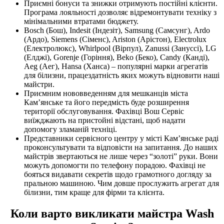
Приємні бонуси та знижки отримують постійні клієнти.
Програма лояльності дозволяє відремонтувати техніку з
мінімальними втратами бюджету.
Bosch (Бош), Indesit (Індезіт), Samsung (Самсунг), Ardo
(Ардо), Siemens (Сіменс), Ariston (Арістон), Electrolux
(Електролюкс), Whirlpool (Вірпул), Zanussi (Зануссі), LG
(Елджі), Gorenje (Горіння), Beko (Беко), Candy (Канді),
Аеg (Aeг), Hansa (Ханса) – популярні марки агрегатів
для білизни, працездатність яких можуть відновити наші
майстри.
Приємним нововведенням для мешканців міста
Кам’янське та його передмість буде розширення
території обслуговування. Фахівці Вош Сервіс
виїжджають на пристойні відстані, щоб надати
допомогу зламаній техніці.
Представники сервісного центру у місті Кам’янське раді
проконсультувати та відповісти на запитання. До наших
майстрів звертаються не лише через “золоті” руки. Вони
можуть допомогти по телефону порадою. Фахівці не
бояться видавати секретів щодо грамотного догляду за
пральною машиною. Чим довше прослужить агрегат для
білизни, тим краще для фірми та клієнта.
Коли варто викликати майстра Wash