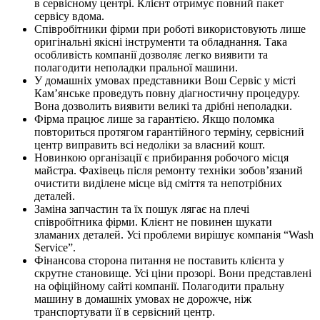
в сервісному центрі. Клієнт отримує повний пакет
сервісу вдома.
Співробітники фірми при роботі використовують лише
оригінальні якісні інструменти та обладнання. Така
особливість компанії дозволяє легко виявити та
полагодити неполадки пральної машини.
У домашніх умовах представники Вош Сервіс у місті
Кам’янське проведуть повну діагностичну процедуру.
Вона дозволить виявити великі та дрібні неполадки.
Фірма працює лише за гарантією. Якщо поломка
повториться протягом гарантійного терміну, сервісний
центр виправить всі недоліки за власний кошт.
Новинкою організації є прибирання робочого місця
майстра. Фахівець після ремонту техніки зобов’язаний
очистити виділене місце від сміття та непотрібних
деталей.
Заміна запчастин та їх пошук лягає на плечі
співробітника фірми. Клієнт не повинен шукати
зламаних деталей. Усі проблеми вирішує компанія “Wash
Service”.
Фінансова сторона питання не поставить клієнта у
скрутне становище. Усі ціни прозорі. Вони представлені
на офіційному сайті компанії. Полагодити пральну
машину в домашніх умовах не дорожче, ніж
транспортувати її в сервісний центр.