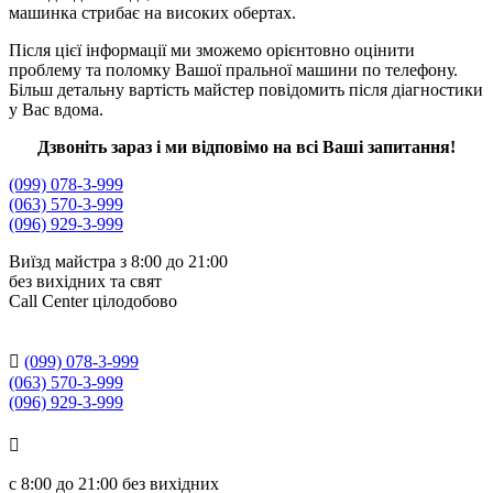
машинка стрибає на високих обертах.
Після цієї інформації ми зможемо орієнтовно оцінити
проблему та поломку Вашої пральної машини по телефону.
Більш детальну вартість майстер повідомить після діагностики
у Вас вдома.
Дзвоніть зараз і ми відповімо на всі Ваші запитання!
(099) 078-3-999
(063) 570-3-999
(096) 929-3-999
Виїзд майстра з 8:00 до 21:00
без вихідних та свят
Сall Сenter цілодобово

(099) 078-3-999
(063) 570-3-999
(096) 929-3-999

с
8:00 до 21:00
без вихідних