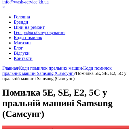
info@wash-service.kh.ua
×
Головна
Бренди
Ціни на ремонт
Географія обслуговування
Коди помилок
Магазин
Блог
Відгуки
Контакти
Главная
/
Коди помилок пральних машин
/
Коди помилок
пральних машин Samsung (Самсунг)
/
Помилка 5Е, SE, Е2, 5С у
пральній машині Samsung (Самсунг)
Помилка 5Е, SE, Е2, 5С у
пральній машині Samsung
(Самсунг)