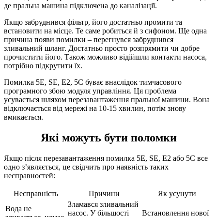
де пральна машина підключена до каналізації.
Якщо забруднився фільтр, його достатньо промити та
встановити на місце. Те саме робиться й з сифоном. Ще одна
причина появи помилки – перегнувся забруднився
зливальний шланг. Достатньо просто розпрямити чи добре
прочистити його. Також можливо відійшли контакти насоса,
потрібно підкрутити їх.
Помилка 5Е, SE, Е2, 5С буває внаслідок тимчасового
програмного збою модуля управління. Ця проблема
усувається шляхом перезавантаження пральної машини. Вона
відключається від мережі на 10-15 хвилин, потім знову
вмикається.
Які можуть бути поломки
Якщо після перезавантаження помилка 5Е, SE, Е2 або 5С все
одно з’являється, це свідчить про наявність таких
несправностей:
Несправність
Причини
Як усунути
Зламався зливальний
Вода не
насос. У більшості
Встановлення нової