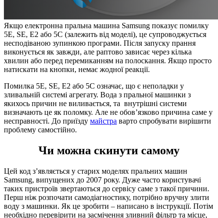
Якщо електронна пральна машина Samsung показує помилку
5E, SE, Е2 або 5С (залежить від моделі), це супроводжується
несподіваною зупинкою програми. Після запуску прання
виконується як завжди, але раптово зависає через кілька
хвилин або перед перемиканням на полоскання. Якщо просто
натискати на кнопки, немає жодної реакції.
Помилка 5Е, SE, Е2 або 5С означає, що є неполадки у
зливальній системі агрегату. Вода з пральної машинки з
якихось причин не виливається, та внутрішні системи
визначають це як поломку. Але не обов’язково причина саме у
несправності. До приїзду
майстра
варто спробувати вирішити
проблему самостійно.
Чи можна скинути самому
Цей код з’являється у старих моделях пральних машин
Samsung, випущених до 2007 року. Дуже часто користувачі
таких пристроїв звертаються до сервісу саме з такої причини.
Перш ніж розпочати самодіагностику, потрібно вручну злити
воду з машинки. Як це зробити – написано в інструкції. Потім
необхідно перевірити на засмічення зливний фільтр та місце,