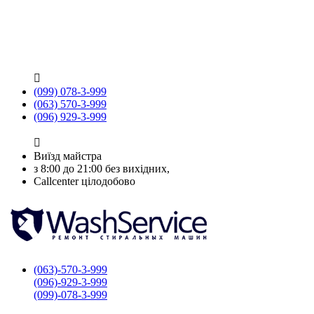

(099) 078-3-999
(063) 570-3-999
(096) 929-3-999

Виїзд майстра
з 8:00 до 21:00 без вихідних,
Callcenter цілодобово
(063)-570-3-999
(096)-929-3-999
(099)-078-3-999