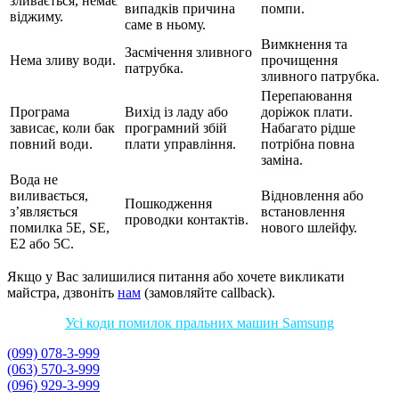
зливається, немає
випадків причина
помпи.
віджиму.
саме в ньому.
Вимкнення та
Засмічення зливного
Нема зливу води.
прочищення
патрубка.
зливного патрубка.
Перепаювання
Програма
Вихід із ладу або
доріжок плати.
зависає, коли бак
програмний збій
Набагато рідше
повний води.
плати управління.
потрібна повна
заміна.
Вода не
виливається,
Відновлення або
Пошкодження
з’являється
встановлення
проводки контактів.
помилка 5Е, SE,
нового шлейфу.
Е2 або 5С.
Якщо у Вас залишилися питання або хочете викликати
майстра, дзвоніть
нам
(замовляйте callback).
Усі коди помилок пральних машин Samsung
(099) 078-3-999
(063) 570-3-999
(096) 929-3-999