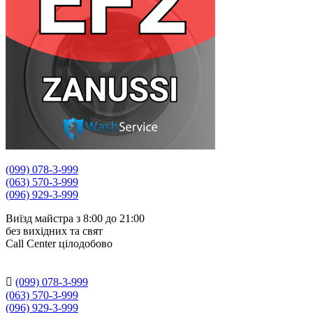
(099) 078-3-999
(063) 570-3-999
(096) 929-3-999
Виїзд майстра з 8:00 до 21:00
без вихідних та свят
Сall Сenter цілодобово

(099) 078-3-999
(063) 570-3-999
(096) 929-3-999