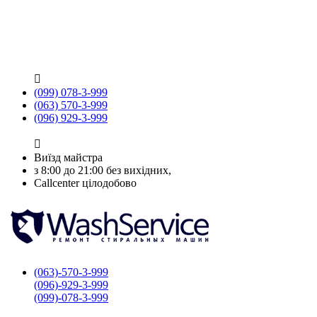

(099) 078-3-999
(063) 570-3-999
(096) 929-3-999

Виїзд майстра
з 8:00 до 21:00 без вихідних,
Callcenter цілодобово
(063)-570-3-999
(096)-929-3-999
(099)-078-3-999