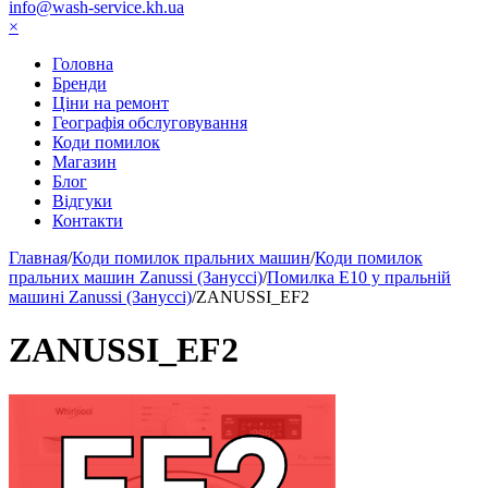
info@wash-service.kh.ua
×
Головна
Бренди
Ціни на ремонт
Географія обслуговування
Коди помилок
Магазин
Блог
Відгуки
Контакти
Главная
/
Коди помилок пральних машин
/
Коди помилок
пральних машин Zanussi (Зануссі)
/
Помилка E10 у пральній
машині Zanussi (Зануссі)
/
ZANUSSI_EF2
ZANUSSI_EF2