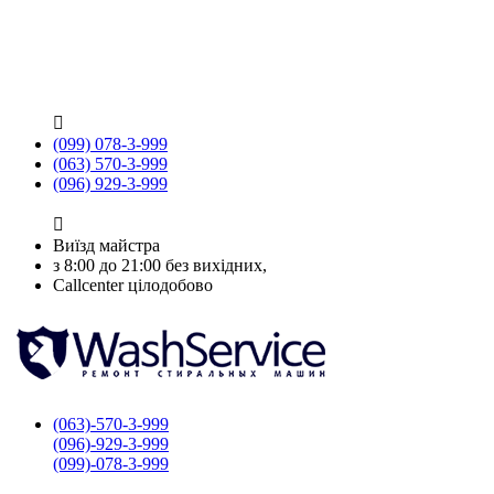

(099) 078-3-999
(063) 570-3-999
(096) 929-3-999

Виїзд майстра
з 8:00 до 21:00 без вихідних,
Callcenter цілодобово
(063)-570-3-999
(096)-929-3-999
(099)-078-3-999