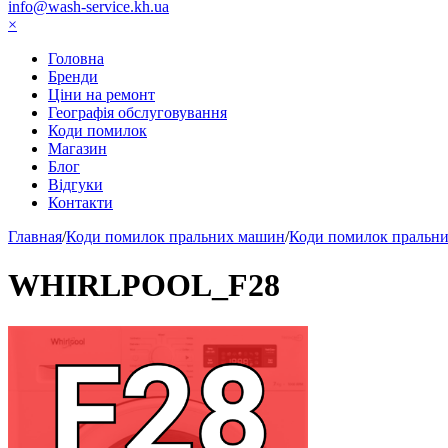
info@wash-service.kh.ua
×
Головна
Бренди
Ціни на ремонт
Географія обслуговування
Коди помилок
Магазин
Блог
Відгуки
Контакти
Главная
/
Коди помилок пральних машин
/
Коди помилок пральних
WHIRLPOOL_F28