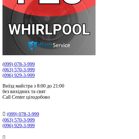
(099) 078-3-999
(063) 570-3-999
(096) 929-3-999
Виїзд майстра з 8:00 до 21:00
без вихідних та свят
Сall Сenter цілодобово

(099) 078-3-999
(063) 570-3-999
(096) 929-3-999
