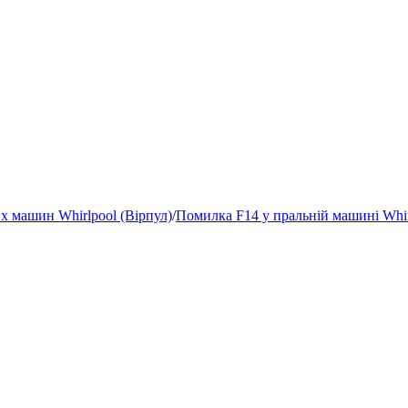
 машин Whirlpool (Вірпул)
/
Помилка F14 у пральній машині Whir