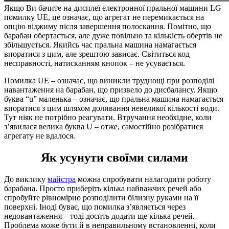
Якщо Ви бачите на дисплеї електронної пральної машини LG
помилку UE, це означає, що агрегат не перемикається на
опцію віджиму після завершення полоскання. Помітно, що
барабан обертається, але дуже повільно та кількість обертів не
збільшується. Якийсь час пральна машина намагається
впоратися з цим, але зрештою зависає. Світиться код
несправності, натисканням кнопок – не усувається.
Помилка UE – означає, що виникли труднощі при розподілі
навантаження на барабан, що призвело до дисбалансу. Якщо
буква “u” маленька – означає, що пральна машина намагається
впоратися з цим шляхом доливання невеликої кількості води.
Тут ніяк не потрібно реагувати. Втручання необхідне, коли
з’явилася велика буква U – отже, самостійно розібратися
агрегату не вдалося.
Як усунути своїми силами
До виклику
майстра
можна спробувати налагодити роботу
барабана. Просто приберіть кілька найважчих речей або
спробуйте рівномірно розподілити білизну руками на її
поверхні. Іноді буває, що помилка з’являється через
недовантаження – тоді досить додати ще кілька речей.
Проблема може бути й в неправильному встановленні, коли