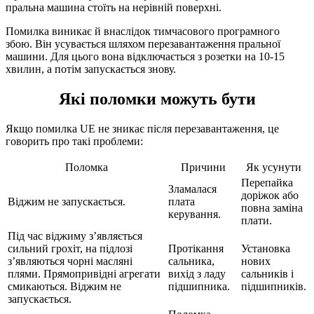
пральна машина стоїть на нерівній поверхні.
Помилка виникає й внаслідок тимчасового програмного
збою. Він усувається шляхом перезавантаження пральної
машини. Для цього вона відключається з розетки на 10-15
хвилин, а потім запускається знову.
Які поломки можуть бути
Якщо помилка UE не зникає після перезавантаження, це
говорить про такі проблеми:
Поломка
Причини
Як усунути
Перепайка
Зламалася
доріжок або
Віджим не запускається.
плата
повна заміна
керування.
плати.
Під час віджиму з’являється
сильний грохіт, на підлозі
Протікання
Установка
з’являються чорні масляні
сальника,
нових
плями. Прямопривідні агрегати
вихід з ладу
сальників і
смикаються. Віджим не
підшипника.
підшипників.
запускається.