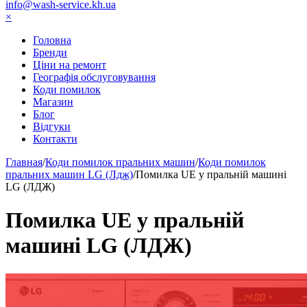
info@wash-service.kh.ua
×
Головна
Бренди
Ціни на ремонт
Географія обслуговування
Коди помилок
Магазин
Блог
Відгуки
Контакти
Главная
/
Коди помилок пральних машин
/
Коди помилок
пральних машин LG (Лдж)
/
Помилка UE у пральній машині
LG (ЛДЖ)
Помилка UE у пральній
машині LG (ЛДЖ)