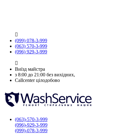

(099) 078-3-999
(063) 570-3-999
(096) 929-3-999

Виїзд майстра
з 8:00 до 21:00 без вихідних,
Callcenter цілодобово
(063)-570-3-999
(096)-929-3-999
(099)-078-3-999