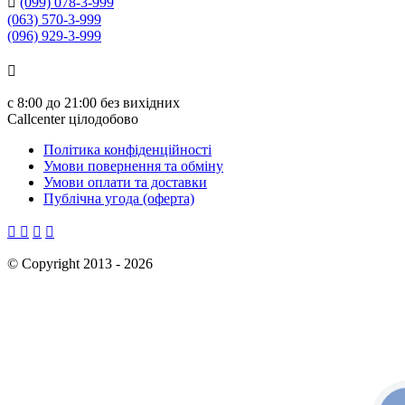

(099) 078-3-999
(063) 570-3-999
(096) 929-3-999

с
8:00 до 21:00
без вихідних
Callcenter цілодобово
Політика конфіденційності
Умови повернення та обміну
Умови оплати та доставки
Публічна угода (оферта)




©
Copyright 2013 -
2026