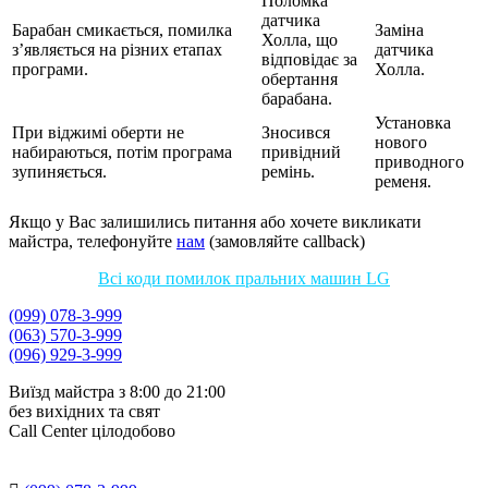
Поломка
датчика
Барабан смикається, помилка
Заміна
Холла, що
з’являється на різних етапах
датчика
відповідає за
програми.
Холла.
обертання
барабана.
Установка
При віджимі оберти не
Зносився
нового
набираються, потім програма
привідний
приводного
зупиняється.
ремінь.
ременя.
Якщо у Вас залишились питання або хочете викликати
майстра, телефонуйте
нам
(замовляйте callback)
Всі коди помилок пральних машин LG
(099) 078-3-999
(063) 570-3-999
(096) 929-3-999
Виїзд майстра з 8:00 до 21:00
без вихідних та свят
Сall Сenter цілодобово