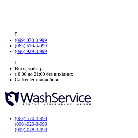

(099) 078-3-999
(063) 570-3-999
(096) 929-3-999

Виїзд майстра
з 8:00 до 21:00 без вихідних,
Callcenter цілодобово
(063)-570-3-999
(096)-929-3-999
(099)-078-3-999