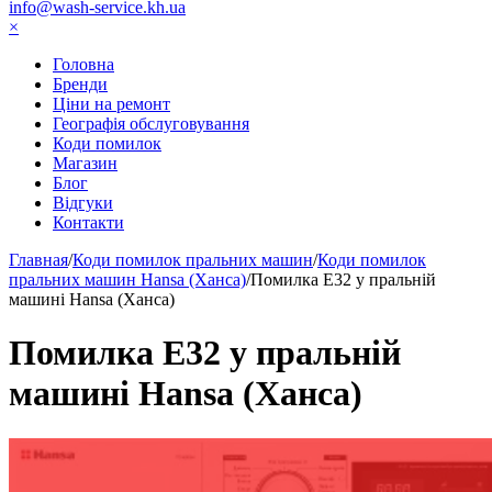
info@wash-service.kh.ua
×
Головна
Бренди
Ціни на ремонт
Географія обслуговування
Коди помилок
Магазин
Блог
Відгуки
Контакти
Главная
/
Коди помилок пральних машин
/
Коди помилок
пральних машин Hansa (Ханса)
/
Помилка Е32 у пральній
машині Hansa (Ханса)
Помилка Е32 у пральній
машині Hansa (Ханса)