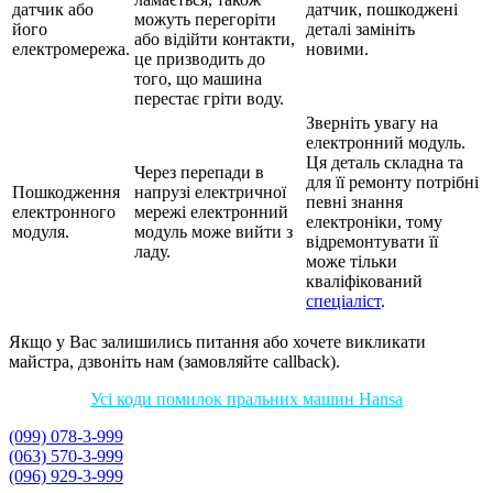
датчик або
датчик, пошкоджені
можуть перегоріти
його
деталі замініть
або відійти контакти,
електромережа.
новими.
це призводить до
того, що машина
перестає гріти воду.
Зверніть увагу на
електронний модуль.
Ця деталь складна та
Через перепади в
для її ремонту потрібні
Пошкодження
напрузі електричної
певні знання
електронного
мережі електронний
електроніки, тому
модуля.
модуль може вийти з
відремонтувати її
ладу.
може тільки
кваліфікований
спеціаліст
.
Якщо у Вас залишились питання або хочете викликати
майстра, дзвоніть нам (замовляйте callback).
Усі коди помилок пральних машин Hansa
(099) 078-3-999
(063) 570-3-999
(096) 929-3-999