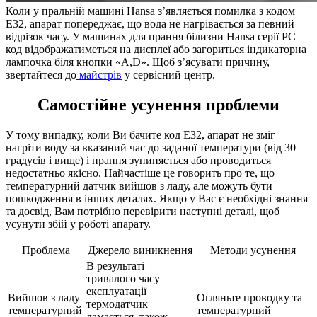
Коли у пральній машині Hansa з’являється помилка з кодом
Е32, апарат попереджає, що вода не нагрівається за певний
відрізок часу. У машинах для прання білизни Hansa серії PC
код відображатиметься на дисплеї або загориться індикаторна
лампочка біля кнопки «A,D». Щоб з’ясувати причину,
звертайтеся до
майстрів
у сервісний центр.
Самостійне усунення проблеми
У тому випадку, коли Ви бачите код Е32, апарат не зміг
нагріти воду за вказаний час до заданої температури (від 30
градусів і вище) і прання зупиняється або проводиться
недостатньо якісно. Найчастіше це говорить про те, що
температурний датчик вийшов з ладу, але можуть бути
пошкодження в інших деталях. Якщо у Вас є необхідні знання
та досвід, Вам потрібно перевірити наступні деталі, щоб
усунути збій у роботі апарату.
Проблема
Джерело виникнення
Методи усунення
В результаті
тривалого часу
експлуатації
Вийшов з ладу
Огляньте проводку та
термодатчик
температурний
температурний
ламається, також